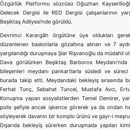
Özgürlük Platformu sözcüsü Oğuzhan Kayserilioğ
Gelecek Dergisi ile RED Dergisi çalışanlarının yar
Beşiktaş Adliyesi’nde görüldü.
Devrimci Karargâh örgütüne üye oldukları gerekç
düzenlenen baskınlarla gözaltına alınan ve 7 aydır
yargılandığı duruşmaya Şiar Rişvanoğlu da müdahil ola
Dava görülürken Beşiktaş Barboros Meydanı'nda t
bileşenleri meydanı pankartlarla süsledi ve süreci
burada takip etti. Meydandaki bekleyiş sırasında ba
Ferhat Tunç, Sebahat Tuncel, Mustafa Avcı, Ertu
Konuşma yapan sosyalistlerden Temel Demirer, yargı
polis şefiyle ancak işkence görerek ya da ondan hes
söyleyerek davanın bir komplo ürünü ve gayr-i meşr
Dışarıda bekleyiş sürerken duruşmada yapılan kiml