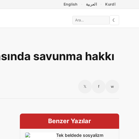
English
العربية
Kurdî
☾
vasında savunma hakkı
𝕏
f
w
Benzer Yazılar
Tek beldede sosyalizm