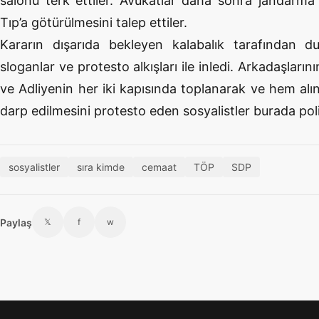
salonu terk ettiler. Avukatlar daha sonra jandarma 
Tıp’a götürülmesini talep ettiler.
Kararın dışarıda bekleyen kalabalık tarafından d
sloganlar ve protesto alkışları ile inledi. Arkadaşların
ve Adliyenin her iki kapısında toplanarak ve hem alı
darp edilmesini protesto eden sosyalistler burada polis
sosyalistler
sıra kimde
cemaat
TÖP
SDP
Paylaş
𝕏
f
w