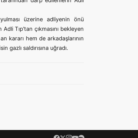
tarafından darp edilenlerin Adli
uyulması üzerine adliyenin önü
ın Adli Tıp’tan çıkmasını bekleyen
nan kararı hem de arkadaşlarının
in gazlı saldırısına uğradı.