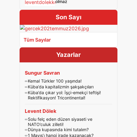
olmaz
Son Sayı
Tüm Sayılar
Yazarlar
Sungur Savran
Kemal Türkler 100 yaşında!
Küba’da kapitalizmin şakşakçıları
Küba’da çıkar yol: İşçi-emekçi teftişi!
Rektifikasyon! Tricontinental!
Levent Dölek
Solu felç eden düzen siyaseti ve
NATO’culuk zilleti!
Dünya kupasında kimi tutalım?
1 Mayıs’ı hangi irade kazanacak?