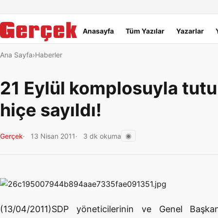
Dil Linkleri
İçeriğe geç
Navigasyonu atla
Ana menü
Anasayfa
Tüm Yazılar
Yazarlar
Ana Sayfa
Haberler
21 Eylül komplosuyla tut
hiçe sayıldı!
◉
Gerçek
13 Nisan 2011
3 dk okuma
(13/04/2011)SDP yöneticilerinin ve Genel Başka