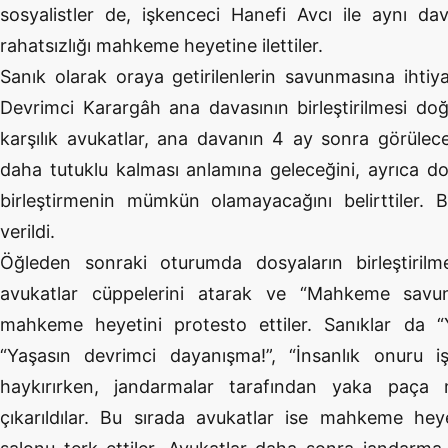
sosyalistler de, işkenceci Hanefi Avcı ile aynı d
rahatsızlığı mahkeme heyetine ilettiler.
Sanık olarak oraya getirilenlerin savunmasına ihti
Devrimci Karargâh ana davasının birleştirilmesi do
karşılık avukatlar, ana davanın 4 ay sonra görülece
daha tutuklu kalması anlamına geleceğini, ayrıca do
birleştirmenin mümkün olamayacağını belirttiler
verildi.
Öğleden sonraki oturumda dosyaların birleştirilme
avukatlar cüppelerini atarak ve “Mahkeme savun
mahkeme heyetini protesto ettiler. Sanıklar da “
“Yaşasın devrimci dayanışma!”, “İnsanlık onuru iş
haykırırken, jandarmalar tarafından yaka paça
çıkarıldılar. Bu sırada avukatlar ise mahkeme heye