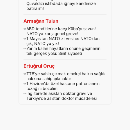
Çuvaldızı istibdada iğneyi kendimize
batıralım!
Armağan Tulun
ABD tehditlerine karşı Küba’yı savun!
NATO’ya karşı genel greve!
1 Mayıs’tan NATO zirvesine: NATO’dan
çık, NATO’yu yık!
Yarım kalan hayatların önüne geçmenin
tek gerçek yolu: Sınıf siyaseti
Ertuğrul Oruç
TTB’ye sahip çıkmak emekçi halkın sağlık
hakkına sahip çıkmaktır
1 Haziran’da özel hastane patronlarının
tuzağını bozalım!
İngiltere’de asistan doktor grevi ve
Türkiye’de asistan doktor mücadelesi