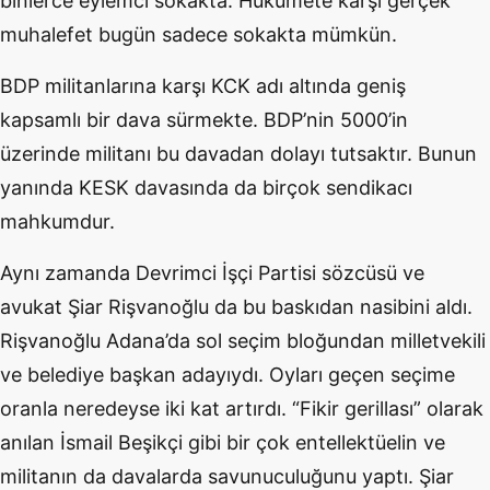
binlerce eylemci sokakta. Hükümete karşı gerçek
muhalefet bugün sadece sokakta mümkün.
BDP militanlarına karşı KCK adı altında geniş
kapsamlı bir dava sürmekte. BDP’nin 5000’in
üzerinde militanı bu davadan dolayı tutsaktır. Bunun
yanında KESK davasında da birçok sendikacı
mahkumdur.
Aynı zamanda Devrimci İşçi Partisi sözcüsü ve
avukat Şiar Rişvanoğlu da bu baskıdan nasibini aldı.
Rişvanoğlu Adana’da sol seçim bloğundan milletvekili
ve belediye başkan adayıydı. Oyları geçen seçime
oranla neredeyse iki kat artırdı. “Fikir gerillası” olarak
anılan İsmail Beşikçi gibi bir çok entellektüelin ve
militanın da davalarda savunuculuğunu yaptı. Şiar