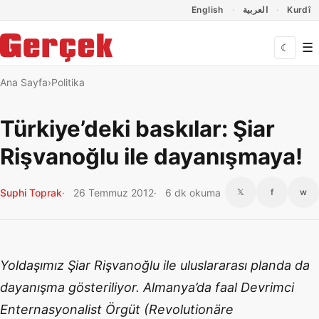
Dil Linkleri
İçeriğe geç
Navigasyonu atla
English
العربية
Kurdî
☰
☾
Ana Sayfa
Politika
Türkiye’deki baskılar: Şiar
Rişvanoğlu ile dayanışmaya!
Suphi Toprak
26 Temmuz 2012
6 dk okuma
𝕏
f
w
Yoldaşımız Şiar Rişvanoğlu ile uluslararası planda da
dayanışma gösteriliyor. Almanya’da faal Devrimci
Enternasyonalist Örgüt (Revolutionäre