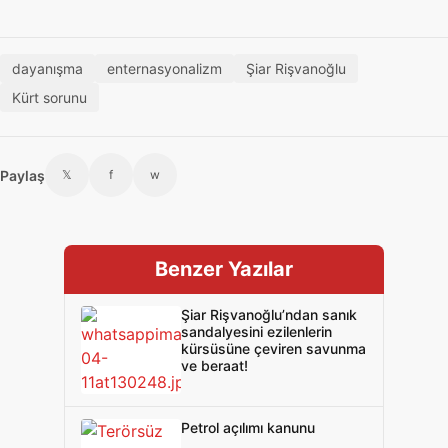
dayanışma
enternasyonalizm
Şiar Rişvanoğlu
Kürt sorunu
Paylaş
𝕏
f
w
Benzer Yazılar
Şiar Rişvanoğlu’ndan sanık
sandalyesini ezilenlerin
kürsüsüne çeviren savunma
ve beraat!
Petrol açılımı kanunu