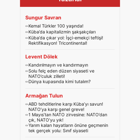
Sungur Savran
Kemal Türkler 100 yaşında!
Küba’da kapitalizmin şakşakçıları
Küba’da çıkar yol: İşçi-emekçi teftişi!
Rektifikasyon! Tricontinental!
Levent Dölek
Kandırılmayın ve kandırmayın
Solu felç eden düzen siyaseti ve
NATO’culuk zilleti!
Dünya kupasında kimi tutalım?
Armağan Tulun
ABD tehditlerine karşı Küba’yı savun!
NATO’ya karşı genel greve!
1 Mayıs’tan NATO zirvesine: NATO’dan
çık, NATO’yu yık!
Yarım kalan hayatların önüne geçmenin
tek gerçek yolu: Sınıf siyaseti