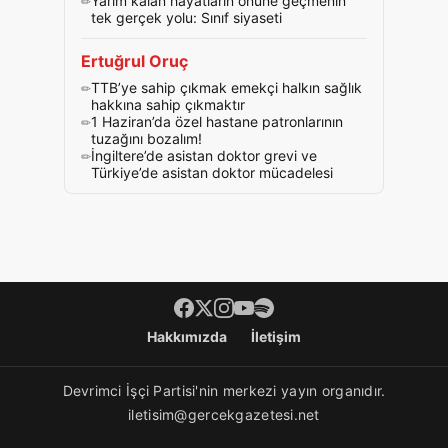
Yarım kalan hayatların önüne geçmenin
tek gerçek yolu: Sınıf siyaseti
Ertuğrul Oruç
TTB’ye sahip çıkmak emekçi halkın sağlık
hakkına sahip çıkmaktır
1 Haziran’da özel hastane patronlarının
tuzağını bozalım!
İngiltere’de asistan doktor grevi ve
Türkiye’de asistan doktor mücadelesi
Footer menü
Hakkımızda
İletişim
Devrimci İşçi Partisi'nin merkezi yayın organıdır.
iletisim@gercekgazetesi.net