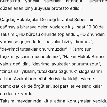
Bürosu'na yönelik saldırılar İstanbul Taksim'de
düzenlenen bir yürüyüşle protesto edildi.
Çağdaş Hukukçular Derneği İstanbul Şubesi'nin
çağrısıyla biraraya gelen yüzlerce kişi, saat 19.00'da
Taksim ÇHD bürosu önünde toplandı. ÇHD önünden
yürüyüşe geçen kitle, "baskılar bizi yıldıramaz",
"devrimci tutsaklar onurumuzdur", "Kahrolsun
faşizm, yaşasın mücadelemiz", "Halkın Hukuk Bürosu
yalnız değildir", "devrimci avukatlar onurumuzdur",
"zindanlar yıkılsın, tutsaklara özgürlük" sloganlarını
attılar. Avukatların cübbeleriyle katıldığı eyleme
demokratik kitle örgütleri, sol partiler ve sendikalar
da destek verdi.
Taksim meydanında kitle adına konuşmalar yapıldı.