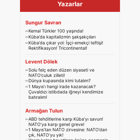
Yazarlar
Sungur Savran
Kemal Türkler 100 yaşında!
Küba’da kapitalizmin şakşakçıları
Küba’da çıkar yol: İşçi-emekçi teftişi!
Rektifikasyon! Tricontinental!
Levent Dölek
Solu felç eden düzen siyaseti ve
NATO’culuk zilleti!
Dünya kupasında kimi tutalım?
1 Mayıs’ı hangi irade kazanacak?
Çuvaldızı istibdada iğneyi kendimize
batıralım!
Armağan Tulun
ABD tehditlerine karşı Küba’yı savun!
NATO’ya karşı genel greve!
1 Mayıs’tan NATO zirvesine: NATO’dan
çık, NATO’yu yık!