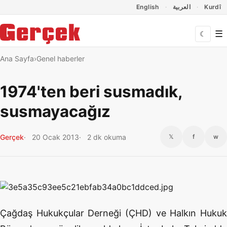
Dil Linkleri
İçeriğe geç
Navigasyonu atla
English
العربية
Kurdî
☰
☾
Ana Sayfa
Genel haberler
1974'ten beri susmadık,
susmayacağız
Gerçek
20 Ocak 2013
2 dk okuma
𝕏
f
w
Çağdaş Hukukçular Derneği (ÇHD) ve Halkın Hukuk