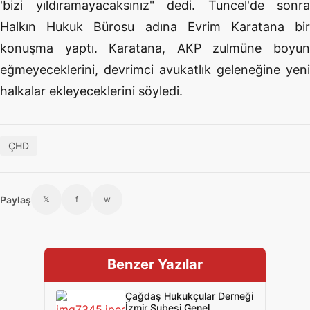
'bizi yıldıramayacaksınız" dedi. Tuncel'de sonra
Halkın Hukuk Bürosu adına Evrim Karatana bir
konuşma yaptı. Karatana, AKP zulmüne boyun
eğmeyeceklerini, devrimci avukatlık geleneğine yeni
halkalar ekleyeceklerini söyledi.
ÇHD
Paylaş
𝕏
f
w
Benzer Yazılar
Çağdaş Hukukçular Derneği
İzmir Şubesi Genel