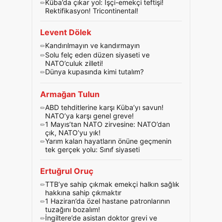
Küba’da çıkar yol: İşçi-emekçi teftişi!
Rektifikasyon! Tricontinental!
Levent Dölek
Kandırılmayın ve kandırmayın
Solu felç eden düzen siyaseti ve
NATO’culuk zilleti!
Dünya kupasında kimi tutalım?
Armağan Tulun
ABD tehditlerine karşı Küba’yı savun!
NATO’ya karşı genel greve!
1 Mayıs’tan NATO zirvesine: NATO’dan
çık, NATO’yu yık!
Yarım kalan hayatların önüne geçmenin
tek gerçek yolu: Sınıf siyaseti
Ertuğrul Oruç
TTB’ye sahip çıkmak emekçi halkın sağlık
hakkına sahip çıkmaktır
1 Haziran’da özel hastane patronlarının
tuzağını bozalım!
İngiltere’de asistan doktor grevi ve