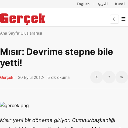
Dil Linkleri
İçeriğe geç
Navigasyonu atla
English
العربية
Kurdî
☰
☾
Ana Sayfa
Uluslararası
Mısır: Devrime stepne bile
yetti!
Gerçek
20 Eylül 2012
5 dk okuma
𝕏
f
w
Mısır yeni bir döneme giriyor. Cumhurbaşkanlığı