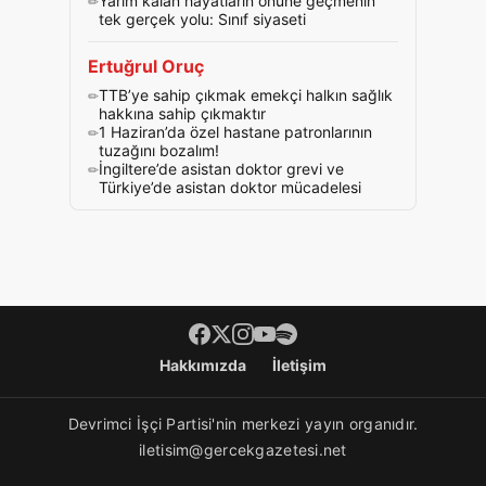
Yarım kalan hayatların önüne geçmenin
tek gerçek yolu: Sınıf siyaseti
Ertuğrul Oruç
TTB’ye sahip çıkmak emekçi halkın sağlık
hakkına sahip çıkmaktır
1 Haziran’da özel hastane patronlarının
tuzağını bozalım!
İngiltere’de asistan doktor grevi ve
Türkiye’de asistan doktor mücadelesi
Footer menü
Hakkımızda
İletişim
Devrimci İşçi Partisi'nin merkezi yayın organıdır.
iletisim@gercekgazetesi.net