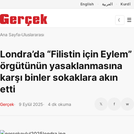
Dil Linkleri
İçeriğe geç
Navigasyonu atla
English
العربية
Kurdî
☰
☾
Ana Sayfa
Uluslararası
Londra’da “Filistin için Eylem”
örgütünün yasaklanmasına
karşı binler sokaklara akın
etti
Gerçek
9 Eylül 2025
4 dk okuma
𝕏
f
w