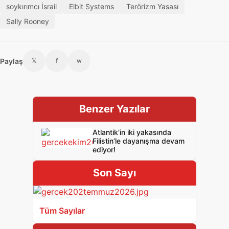
soykırımcı İsrail
Elbit Systems
Terörizm Yasası
Sally Rooney
Paylaş
𝕏
f
w
Benzer Yazılar
Atlantik’in iki yakasında
Filistin’le dayanışma devam
ediyor!
Son Sayı
Tüm Sayılar