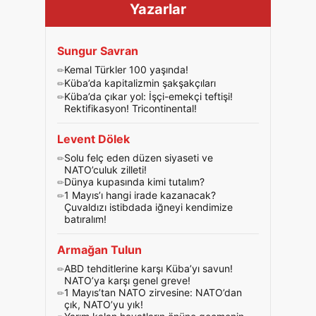
Yazarlar
Sungur Savran
Kemal Türkler 100 yaşında!
Küba’da kapitalizmin şakşakçıları
Küba’da çıkar yol: İşçi-emekçi teftişi!
Rektifikasyon! Tricontinental!
Levent Dölek
Solu felç eden düzen siyaseti ve
NATO’culuk zilleti!
Dünya kupasında kimi tutalım?
1 Mayıs’ı hangi irade kazanacak?
Çuvaldızı istibdada iğneyi kendimize
batıralım!
Armağan Tulun
ABD tehditlerine karşı Küba’yı savun!
NATO’ya karşı genel greve!
1 Mayıs’tan NATO zirvesine: NATO’dan
çık, NATO’yu yık!