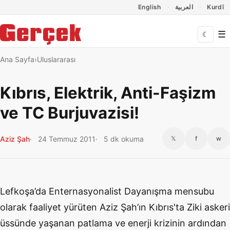
Dil Linkleri
İçeriğe geç
Navigasyonu atla
English
العربية
Kurdî
☰
☾
Ana Sayfa
Uluslararası
Kıbrıs, Elektrik, Anti-Faşizm
ve TC Burjuvazisi!
Aziz Şah
24 Temmuz 2011
5 dk okuma
𝕏
f
w
Lefkoşa’da Enternasyonalist Dayanışma mensubu
olarak faaliyet yürüten Aziz Şah’ın Kıbrıs'ta Ziki askeri
üssünde yaşanan patlama ve enerji krizinin ardından