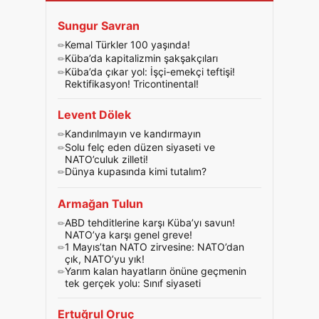
Sungur Savran
Kemal Türkler 100 yaşında!
Küba’da kapitalizmin şakşakçıları
Küba’da çıkar yol: İşçi-emekçi teftişi!
Rektifikasyon! Tricontinental!
Levent Dölek
Kandırılmayın ve kandırmayın
Solu felç eden düzen siyaseti ve
NATO’culuk zilleti!
Dünya kupasında kimi tutalım?
Armağan Tulun
ABD tehditlerine karşı Küba’yı savun!
NATO’ya karşı genel greve!
1 Mayıs’tan NATO zirvesine: NATO’dan
çık, NATO’yu yık!
Yarım kalan hayatların önüne geçmenin
tek gerçek yolu: Sınıf siyaseti
Ertuğrul Oruç