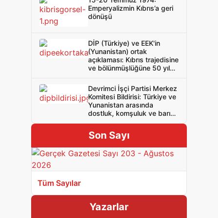
Emperyalizmin Kıbrıs’a geri
dönüşü
DİP (Türkiye) ve EEK'in
(Yunanistan) ortak
açıklaması: Kıbrıs trajedisine
ve bölünmüşlüğüne 50 yıl
yeter! Rum Kıbrıslılar ve
Türk Kıbrıslılar, bölünmeye,
Devrimci İşçi Partisi Merkez
işgale ve emperyalizme
Komitesi Bildirisi: Türkiye ve
karşı birleşin ve birlikte
Yunanistan arasında
mücadele edin! Bağımsız
dostluk, komşuluk ve barış
Birleşik Sosyalist Kıbrıs!
için NATO’ya ve işbirlikçi
iktidarlara hayır!
Son Sayı
Tüm Sayılar
Yazarlar