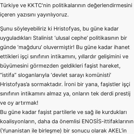
Türkiye ve KKTC'nin politikalarının değerlendirmesini
içeren yazısını yayınlıyoruz.
Şunu söyleyebiliriz ki Hristofyas, bu güne kadar
uyguladıkları Stalinist ‘ulusal cephe’ politikasının bir
günde ‘mağduru’ oluvermiştir! Bu güne kadar ihanet
ettikleri işçi sınıfının intikamını, yıllardır gelişimini ve
büyümesini görmezden geldikleri faşist hareket,
“istifa” sloganlarıyla ‘devlet sarayı komünisti’
Hristofyas’a sormaktadır. İroni bir yana, faşistler işçi
sınıfının intikamını almaz ya, onların tek derdi prestij
ve oy artırmak!
Bu güne kadar faşist partilerle ve sağ ile kurdukları
koalisyonların, daha da önemlisi ENOSİS-ittifaklarının
(Yunanistan ile birleşme) bir sonucu olarak AKEL’in