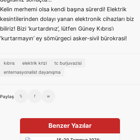
Kelin merhemi olsa kendi başına sürerdi! Elektrik
kesintilerinden dolayı yanan elektronik cihazları biz
biliriz! Bizi ‘kurtardınız’, lütfen Güney Kıbrıs’ı
‘kurtarmayın’ ey sömürgeci asker-sivil bürokrasi!
kıbrıs
elektrik krizi
tc burjuvazisi
enternasyonalist dayanışma
Paylaş
𝕏
f
w
Benzer Yazılar
15-20 Temmuz 1974: