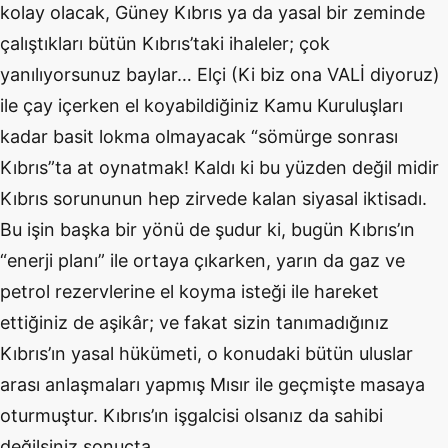
kolay olacak, Güney Kıbrıs ya da yasal bir zeminde
çalıştıkları bütün Kıbrıs’taki ihaleler; çok
yanılıyorsunuz baylar… Elçi (Ki biz ona VALİ diyoruz)
ile çay içerken el koyabildiğiniz Kamu Kuruluşları
kadar basit lokma olmayacak “sömürge sonrası
Kıbrıs”ta at oynatmak! Kaldı ki bu yüzden değil midir
Kıbrıs sorununun hep zirvede kalan siyasal iktisadı.
Bu işin başka bir yönü de şudur ki, bugün Kıbrıs’ın
“enerji planı” ile ortaya çıkarken, yarın da gaz ve
petrol rezervlerine el koyma isteği ile hareket
ettiğiniz de aşikâr; ve fakat sizin tanımadığınız
Kıbrıs’ın yasal hükümeti, o konudaki bütün uluslar
arası anlaşmaları yapmış Mısır ile geçmişte masaya
oturmuştur. Kıbrıs’ın işgalcisi olsanız da sahibi
değilsiniz sonuçta…