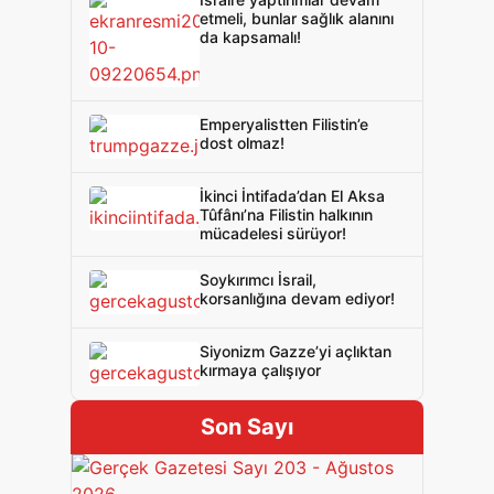
etmeli, bunlar sağlık alanını
da kapsamalı!
Emperyalistten Filistin’e
dost olmaz!
İkinci İntifada’dan El Aksa
Tûfânı’na Filistin halkının
mücadelesi sürüyor!
Soykırımcı İsrail,
korsanlığına devam ediyor!
Siyonizm Gazze’yi açlıktan
kırmaya çalışıyor
Son Sayı