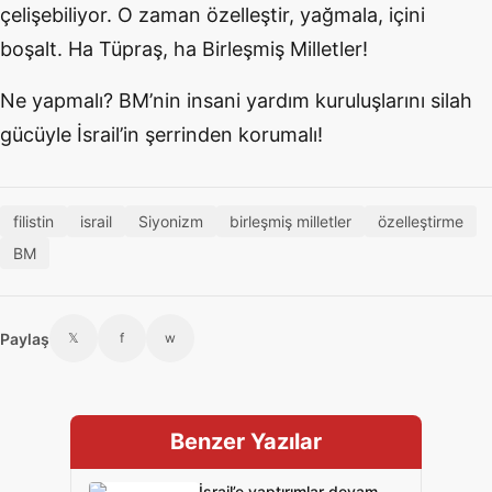
çelişebiliyor. O zaman özelleştir, yağmala, içini
boşalt. Ha Tüpraş, ha Birleşmiş Milletler!
Ne yapmalı? BM’nin insani yardım kuruluşlarını silah
gücüyle İsrail’in şerrinden korumalı!
filistin
israil
Siyonizm
birleşmiş milletler
özelleştirme
BM
Paylaş
𝕏
f
w
Benzer Yazılar
İsrail’e yaptırımlar devam