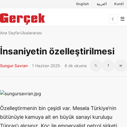
Dil Linkleri
İçeriğe geç
Navigasyonu atla
English
العربية
Kurdî
☰
☾
Ana Sayfa
Uluslararası
İnsaniyetin özelleştirilmesi
Sungur Savran
1 Haziran 2025
6 dk okuma
𝕏
f
w
Özelleştirmenin bin çeşidi var. Mesela Türkiye’nin
bütünüyle kamuya ait en büyük sanayi kuruluşu
Tüpraş'ı alırsınız, Koç ile emperyalist petrol şirketi