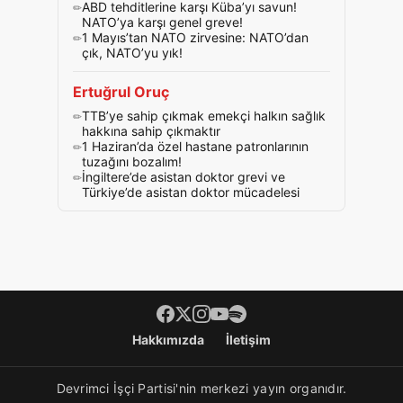
ABD tehditlerine karşı Küba’yı savun!
NATO’ya karşı genel greve!
1 Mayıs’tan NATO zirvesine: NATO’dan
çık, NATO’yu yık!
Ertuğrul Oruç
TTB’ye sahip çıkmak emekçi halkın sağlık
hakkına sahip çıkmaktır
1 Haziran’da özel hastane patronlarının
tuzağını bozalım!
İngiltere’de asistan doktor grevi ve
Türkiye’de asistan doktor mücadelesi
Footer menü
Hakkımızda
İletişim
Devrimci İşçi Partisi'nin merkezi yayın organıdır.