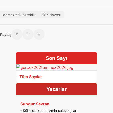
demokratik özerklik
KCK davası
Paylaş
𝕏
f
w
Son Sayı
Tüm Sayılar
Yazarlar
Sungur Savran
Küba’da kapitalizmin şakşakçıları