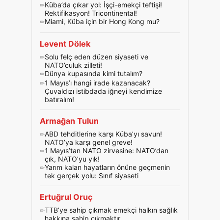
Küba’da çıkar yol: İşçi-emekçi teftişi!
Rektifikasyon! Tricontinental!
Miami, Küba için bir Hong Kong mu?
Levent Dölek
Solu felç eden düzen siyaseti ve
NATO’culuk zilleti!
Dünya kupasında kimi tutalım?
1 Mayıs’ı hangi irade kazanacak?
Çuvaldızı istibdada iğneyi kendimize
batıralım!
Armağan Tulun
ABD tehditlerine karşı Küba’yı savun!
NATO’ya karşı genel greve!
1 Mayıs’tan NATO zirvesine: NATO’dan
çık, NATO’yu yık!
Yarım kalan hayatların önüne geçmenin
tek gerçek yolu: Sınıf siyaseti
Ertuğrul Oruç
TTB’ye sahip çıkmak emekçi halkın sağlık
hakkına sahip çıkmaktır