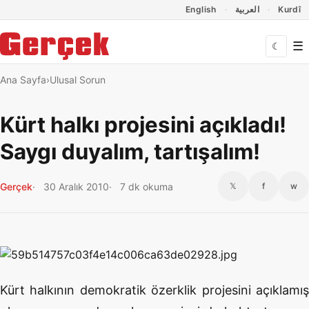
Dil Linkleri
İçeriğe geç
Navigasyonu atla
English
العربية
Kurdî
☰
☾
Ana Sayfa
Ulusal Sorun
Kürt halkı projesini açıkladı!
Saygı duyalım, tartışalım!
Gerçek
30 Aralık 2010
7 dk okuma
𝕏
f
w
Kürt halkının demokratik özerklik projesini açıklamış