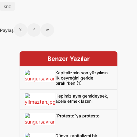
kriz
Paylaş
𝕏
f
w
Benzer Yazılar
Kapitalizmin son yüzyılının
ilk çeyreğini geride
bırakırken (1)
Hepimiz aynı gemideysek,
acele etmek lazım!
“Protesto”ya protesto
Dünya kapitalizmi bir