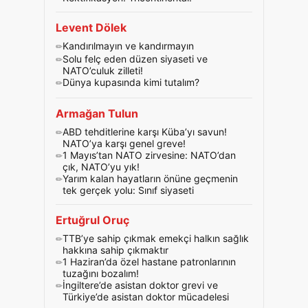
Levent Dölek
Kandırılmayın ve kandırmayın
Solu felç eden düzen siyaseti ve
NATO’culuk zilleti!
Dünya kupasında kimi tutalım?
Armağan Tulun
ABD tehditlerine karşı Küba’yı savun!
NATO’ya karşı genel greve!
1 Mayıs’tan NATO zirvesine: NATO’dan
çık, NATO’yu yık!
Yarım kalan hayatların önüne geçmenin
tek gerçek yolu: Sınıf siyaseti
Ertuğrul Oruç
TTB’ye sahip çıkmak emekçi halkın sağlık
hakkına sahip çıkmaktır
1 Haziran’da özel hastane patronlarının
tuzağını bozalım!
İngiltere’de asistan doktor grevi ve
Türkiye’de asistan doktor mücadelesi