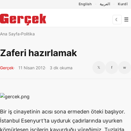
Dil Linkleri
İçeriğe geç
Navigasyonu atla
English
العربية
Kurdî
☰
☾
Ana Sayfa
Politika
Zaferi hazırlamak
Gerçek
11 Nisan 2012
3 dk okuma
𝕏
f
w
Bir iş cinayetinin acısı sona ermeden öteki başlıyor.
İstanbul Esenyurt’ta uyduruk çadırlarında uyurken
kömürleşen işçilerin kavurduğu yüreğimiz, Tuzla’da