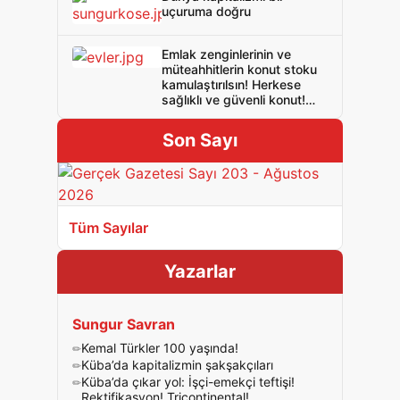
uçuruma doğru
Emlak zenginlerinin ve
müteahhitlerin konut stoku
kamulaştırılsın! Herkese
sağlıklı ve güvenli konut!
Evler oturanların!
Son Sayı
Tüm Sayılar
Yazarlar
Sungur Savran
Kemal Türkler 100 yaşında!
Küba’da kapitalizmin şakşakçıları
Küba’da çıkar yol: İşçi-emekçi teftişi!
Rektifikasyon! Tricontinental!