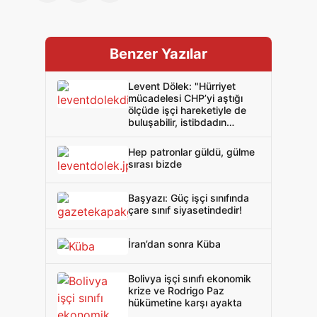
Benzer Yazılar
Levent Dölek: "Hürriyet
mücadelesi CHP’yi aştığı
ölçüde işçi hareketiyle de
buluşabilir, istibdadın
korkulu rüyasıdır bu"
Hep patronlar güldü, gülme
sırası bizde
Başyazı: Güç işçi sınıfında
çare sınıf siyasetindedir!
İran’dan sonra Küba
Bolivya işçi sınıfı ekonomik
krize ve Rodrigo Paz
hükümetine karşı ayakta