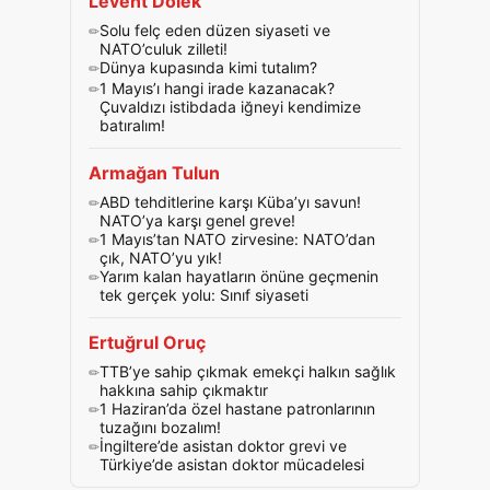
Levent Dölek
Solu felç eden düzen siyaseti ve
NATO’culuk zilleti!
Dünya kupasında kimi tutalım?
1 Mayıs’ı hangi irade kazanacak?
Çuvaldızı istibdada iğneyi kendimize
batıralım!
Armağan Tulun
ABD tehditlerine karşı Küba’yı savun!
NATO’ya karşı genel greve!
1 Mayıs’tan NATO zirvesine: NATO’dan
çık, NATO’yu yık!
Yarım kalan hayatların önüne geçmenin
tek gerçek yolu: Sınıf siyaseti
Ertuğrul Oruç
TTB’ye sahip çıkmak emekçi halkın sağlık
hakkına sahip çıkmaktır
1 Haziran’da özel hastane patronlarının
tuzağını bozalım!
İngiltere’de asistan doktor grevi ve
Türkiye’de asistan doktor mücadelesi