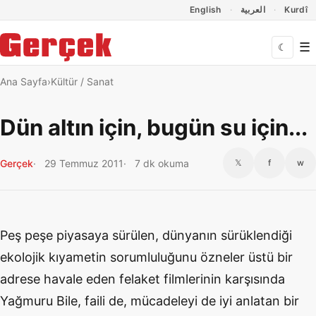
Dil Linkleri
İçeriğe geç
Navigasyonu atla
English
العربية
Kurdî
☰
☾
Ana Sayfa
Kültür / Sanat
Dün altın için, bugün su için...
Gerçek
29 Temmuz 2011
7 dk okuma
𝕏
f
w
Peş peşe piyasaya sürülen, dünyanın sürüklendiği
ekolojik kıyametin sorumluluğunu özneler üstü bir
adrese havale eden felaket filmlerinin karşısında
Yağmuru Bile, faili de, mücadeleyi de iyi anlatan bir