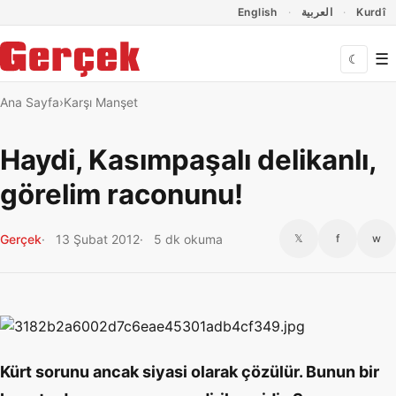
Dil Linkleri
İçeriğe geç
Navigasyonu atla
English
العربية
Kurdî
☰
☾
Ana Sayfa
Karşı Manşet
Haydi, Kasımpaşalı delikanlı,
görelim raconunu!
Gerçek
13 Şubat 2012
5 dk okuma
𝕏
f
w
Kürt sorunu ancak siyasi olarak çözülür. Bunun bir