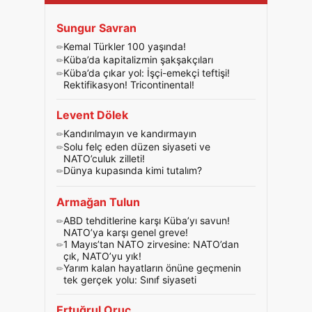
Sungur Savran
Kemal Türkler 100 yaşında!
Küba’da kapitalizmin şakşakçıları
Küba’da çıkar yol: İşçi-emekçi teftişi!
Rektifikasyon! Tricontinental!
Levent Dölek
Kandırılmayın ve kandırmayın
Solu felç eden düzen siyaseti ve
NATO’culuk zilleti!
Dünya kupasında kimi tutalım?
Armağan Tulun
ABD tehditlerine karşı Küba’yı savun!
NATO’ya karşı genel greve!
1 Mayıs’tan NATO zirvesine: NATO’dan
çık, NATO’yu yık!
Yarım kalan hayatların önüne geçmenin
tek gerçek yolu: Sınıf siyaseti
Ertuğrul Oruç