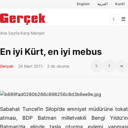
Dil Linkleri
İçeriğe geç
Navigasyonu atla
English
العربية
Kurdî
☰
☾
Ana Sayfa
Karşı Manşet
En iyi Kürt, en iyi mebus
Gerçek
24 Mart 2011
2 dk okuma
𝕏
f
w
Sabahat Tuncel’in Silopi’de emniyet müdürüne tokat
atması, BDP Batman milletvekili Bengi Yıldız’ın
Batman’da elinde taşla oturma eylemi yapması