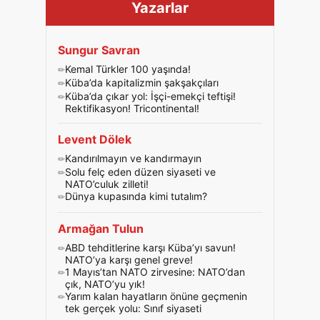
Yazarlar
Sungur Savran
Kemal Türkler 100 yaşında!
Küba’da kapitalizmin şakşakçıları
Küba’da çıkar yol: İşçi-emekçi teftişi!
Rektifikasyon! Tricontinental!
Levent Dölek
Kandırılmayın ve kandırmayın
Solu felç eden düzen siyaseti ve
NATO’culuk zilleti!
Dünya kupasında kimi tutalım?
Armağan Tulun
ABD tehditlerine karşı Küba’yı savun!
NATO’ya karşı genel greve!
1 Mayıs’tan NATO zirvesine: NATO’dan
çık, NATO’yu yık!
Yarım kalan hayatların önüne geçmenin
tek gerçek yolu: Sınıf siyaseti