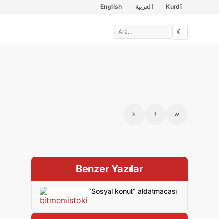
English
العربية
Kurdî
☾
𝕏
f
w
Benzer Yazılar
“Sosyal konut” aldatmacası