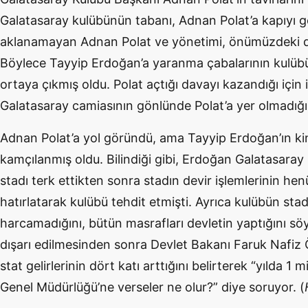
Galatasaray kulübünün tabanı, Adnan Polat’a kapıyı g
aklanamayan Adnan Polat ve yönetimi, önümüzdeki
Böylece Tayyip Erdoğan’a yaranma çabalarının kulüb
ortaya çıkmış oldu. Polat açtığı davayı kazandığı için
Galatasaray camiasının gönlünde Polat’a yer olmadığı 
Adnan Polat’a yol göründü, ama Tayyip Erdoğan’ın kini
kamçılanmış oldu. Bilindiği gibi, Erdoğan Galatasaray s
stadı terk ettikten sonra stadın devir işlemlerinin h
hatırlatarak kulübü tehdit etmişti. Ayrıca kulübün stad
harcamadığını, bütün masrafları devletin yaptığını söyl
dışarı edilmesinden sonra Devlet Bakanı Faruk Nafiz
stat gelirlerinin dört katı arttığını belirterek “yılda 1
Genel Müdürlüğü’ne verseler ne olur?” diye soruyor. (