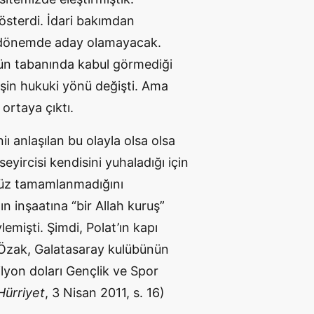
österdi. İdari bakımdan
 dönemde aday olamayacak.
ün tabanında kabul görmediği
 işin hukuki yönü değişti. Ama
ortaya çıktı.
ı anlaşılan bu olayla olsa olsa
eyircisi kendisini yuhaladığı için
enüz tamamlanmadığını
ın inşaatına “bir Allah kuruş”
emişti. Şimdi, Polat’ın kapı
 Özak, Galatasaray kulübünün
 milyon doları Gençlik ve Spor
Hürriyet
, 3 Nisan 2011, s. 16)