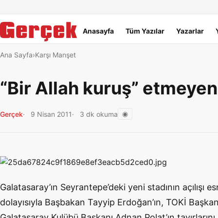
Dil Linkleri
İçeriğe geç
Navigasyonu atla
Ana menü
Anasayfa
Tüm Yazılar
Yazarlar
Ana Sayfa
Karşı Manşet
“Bir Allah kuruş” etmeyen
◉
Gerçek
9 Nisan 2011
3 dk okuma
Galatasaray’ın Seyrantepe’deki yeni stadının açılışı e
dolayısıyla Başbakan Tayyip Erdoğan’ın, TOKİ Başkan
Galatasaray Kulübü Başkanı Adnan Polat’ın tavırlarını 