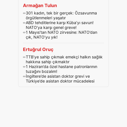
Armağan Tulun
301 kadın, tek bir gerçek: Özsavunma
örgütlenmeleri yaşatır
ABD tehditlerine karşı Küba’yı savun!
NATO’ya karşı genel greve!
1 Mayıs’tan NATO zirvesine: NATO’dan
çık, NATO’yu yık!
Ertuğrul Oruç
TTB’ye sahip çıkmak emekçi halkın sağlık
hakkına sahip çıkmaktır
1 Haziran’da özel hastane patronlarının
tuzağını bozalım!
İngiltere’de asistan doktor grevi ve
Türkiye’de asistan doktor mücadelesi