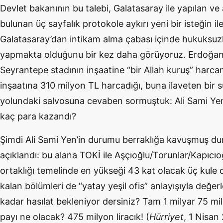
Devlet bakanının bu talebi, Galatasaray ile yapılan ve
bulunan üç sayfalık protokole aykırı yeni bir isteğin i
Galatasaray’dan intikam alma çabası içinde hukuksuz
yapmakta olduğunu bir kez daha görüyoruz. Erdoğan’
Seyrantepe stadının inşaatine “bir Allah kuruş” harcama
inşaatına 310 milyon TL harcadığı, buna ilaveten bir 
yolundaki salvosuna cevaben sormuştuk: Ali Sami Yen
kaç para kazandı?
Şimdi Ali Sami Yen’in durumu berraklığa kavuşmuş du
açıklandı: bu alana TOKİ ile Aşçıoğlu/Torunlar/Kapıcıoğ
ortaklığı temelinde en yükseği 43 kat olacak üç kule d
kalan bölümleri de “yatay yeşil ofis” anlayışıyla değe
kadar hasılat bekleniyor dersiniz? Tam 1 milyar 75 mily
payı ne olacak? 475 milyon liracık! (
Hürriyet
, 1 Nisan 