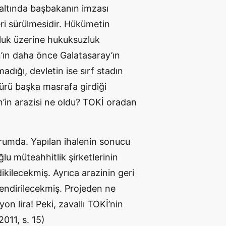
 altında başbakanın imzası
leri sürülmesidir. Hükümetin
luk üzerine hukuksuzluk
ın daha önce Galatasaray’ın
dığı, devletin ise sırf stadın
sürü başka masrafa girdiği
’in arazisi ne oldu? TOKİ oradan
rumda. Yapılan ihalenin sonucu
lu müteahhitlik şirketlerinin
ikilecekmiş. Ayrıca arazinin geri
rlendirilecekmiş. Projeden ne
on lira! Peki, zavallı TOKİ’nin
2011, s. 15)