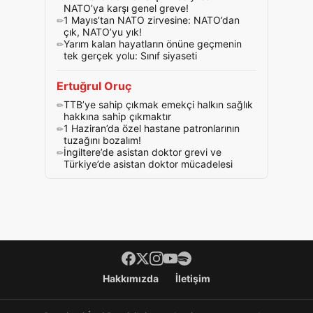
NATO’ya karşı genel greve!
1 Mayıs’tan NATO zirvesine: NATO’dan
çık, NATO’yu yık!
Yarım kalan hayatların önüne geçmenin
tek gerçek yolu: Sınıf siyaseti
Ertuğrul Oruç
TTB’ye sahip çıkmak emekçi halkın sağlık
hakkına sahip çıkmaktır
1 Haziran’da özel hastane patronlarının
tuzağını bozalım!
İngiltere’de asistan doktor grevi ve
Türkiye’de asistan doktor mücadelesi
Footer menü
Hakkımızda
İletişim