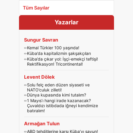
Tüm Sayılar
Yazarlar
Sungur Savran
Kemal Türkler 100 yaşında!
Küba’da kapitalizmin şakşakçıları
Küba’da çıkar yol: İşçi-emekçi teftişi!
Rektifikasyon! Tricontinental!
Levent Dölek
Solu felç eden düzen siyaseti ve
NATO’culuk zilleti!
Dünya kupasında kimi tutalım?
1 Mayıs’ı hangi irade kazanacak?
Çuvaldızı istibdada iğneyi kendimize
batıralım!
Armağan Tulun
ABD tehditlerine karşı Küba’yı savun!