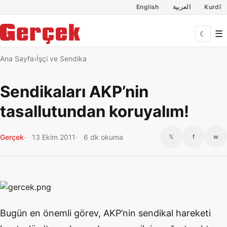
Dil Linkleri
İçeriğe geç
Navigasyonu atla
English
العربية
Kurdî
☰
☾
Ana Sayfa
İşçi ve Sendika
Sendikaları AKP’nin
tasallutundan koruyalım!
Gerçek
13 Ekim 2011
6 dk okuma
𝕏
f
w
Bugün en önemli görev, AKP’nin sendikal hareketi