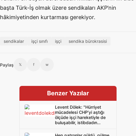
başta Türk-İş olmak üzere sendikaları AKP’nin
hâkimiyetinden kurtarması gerekiyor.
sendikalar
işçi sınıfı
işçi
sendika bürokrasisi
Paylaş
𝕏
f
w
Benzer Yazılar
Levent Dölek: "Hürriyet
mücadelesi CHP’yi aştığı
ölçüde işçi hareketiyle de
buluşabilir, istibdadın
korkulu rüyasıdır bu"
Hep patronlar güldü, gülme