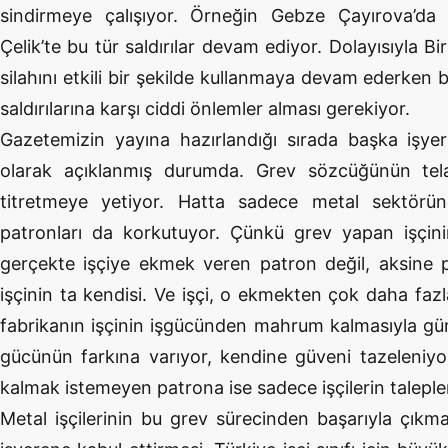
sindirmeye çalışıyor. Örneğin Gebze Çayırova’da Ç
Çelik’te bu tür saldırılar devam ediyor. Dolayısıyla Bi
silahını etkili bir şekilde kullanmaya devam ederken
saldırılarına karşı ciddi önlemler alması gerekiyor.
Gazetemizin yayına hazırlandığı sırada başka işyerl
olarak açıklanmış durumda. Grev sözcüğünün telaff
titretmeye yetiyor. Hatta sadece metal sektöründ
patronları da korkutuyor. Çünkü grev yapan işçini
gerçekte işçiye ekmek veren patron değil, aksine 
işçinin ta kendisi. Ve işçi, o ekmekten çok daha fazl
fabrikanın işçinin işgücünden mahrum kalmasıyla gün 
gücünün farkına varıyor, kendine güveni tazeleniy
kalmak istemeyen patrona ise sadece işçilerin taleple
Metal işçilerinin bu grev sürecinden başarıyla çıkmas