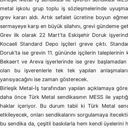
metal işkolu grup toplu iş sözleşmelerinde uyuşma
grev kararı aldı. Artık sefalet ücretine boyun eğmem
sermayeye karşı en büyük silahını, grevi gündeme geti
Grev ilk olarak 22 Mart’ta Eskişehir Doruk işyerin
Kocaeli Standard Depo işçileri greve çıktı. Stand
Doruk’ta ise grevin 11. gününde işçilerin taleplerinin
Bekaert ve Areva işyerlerinde ise grev başlamadan
olan bu işverenlerle tek tek yapılan anlaşmalar
yansıyacağını ise zaman gösterecek.
Birleşik Metal-İş tarafından yapılan açıklamaya göre,
daha önce Türk Metal sendikasının MESS ile yaptı
haklar içeriyor. Bu durum tabii ki Türk Metal sendi
etkileyecek, onları sendikalarını sorgulamaya itecekt
bu sendika da, çeşitli baskılarla hem kendi üyelerini 