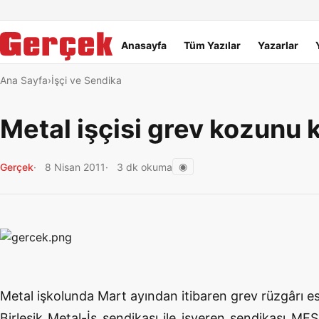
Dil Linkleri
İçeriğe geç
Navigasyonu atla
Ana menü
Anasayfa
Tüm Yazılar
Yazarlar
Ana Sayfa
İşçi ve Sendika
Metal işçisi grev kozunu k
◉
Gerçek
8 Nisan 2011
3 dk okuma
Metal işkolunda Mart ayından itibaren grev rüzgârı es
Birleşik Metal-İş sendikası ile işveren sendikası M