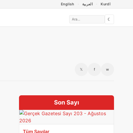
English
العربية
Kurdî
☾
𝕏
f
w
Son Sayı
Tüm Sayılar