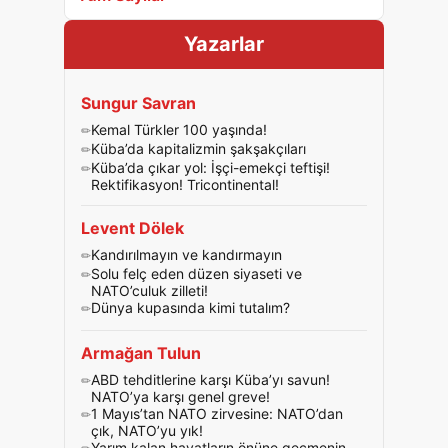
Yazarlar
Sungur Savran
Kemal Türkler 100 yaşında!
Küba’da kapitalizmin şakşakçıları
Küba’da çıkar yol: İşçi-emekçi teftişi!
Rektifikasyon! Tricontinental!
Levent Dölek
Kandırılmayın ve kandırmayın
Solu felç eden düzen siyaseti ve
NATO’culuk zilleti!
Dünya kupasında kimi tutalım?
Armağan Tulun
ABD tehditlerine karşı Küba’yı savun!
NATO’ya karşı genel greve!
1 Mayıs’tan NATO zirvesine: NATO’dan
çık, NATO’yu yık!
Yarım kalan hayatların önüne geçmenin