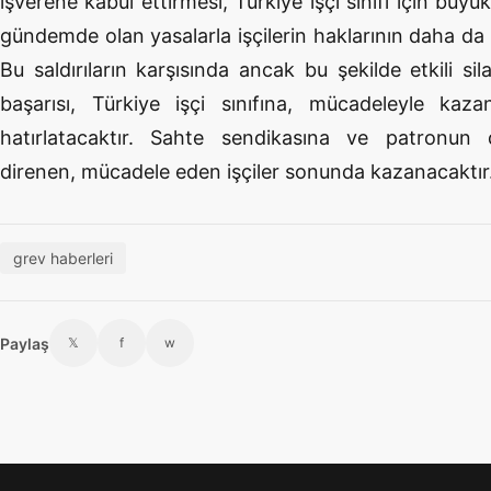
işverene kabul ettirmesi, Türkiye işçi sınıfı için büy
gündemde olan yasalarla işçilerin haklarının daha da
Bu saldırıların karşısında ancak bu şekilde etkili silah
başarısı, Türkiye işçi sınıfına, mücadeleyle kaza
hatırlatacaktır. Sahte sendikasına ve patronu
direnen, mücadele eden işçiler sonunda kazanacaktır
grev haberleri
Paylaş
𝕏
f
w