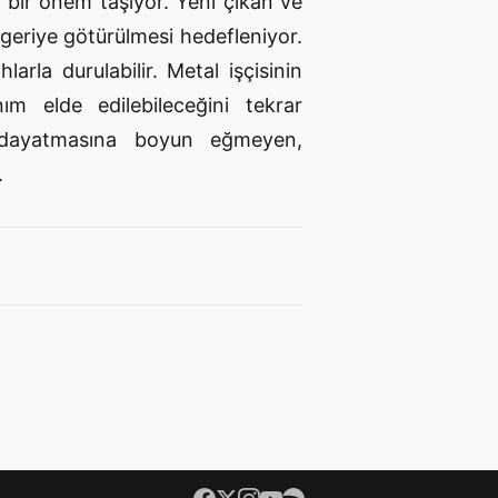
ük bir önem taşıyor. Yeni çıkan ve
 geriye götürülmesi hedefleniyor.
larla durulabilir. Metal işçisinin
nım elde edilebileceğini tekrar
n dayatmasına boyun eğmeyen,
.