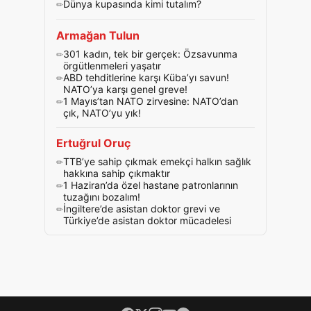
Dünya kupasında kimi tutalım?
Armağan Tulun
301 kadın, tek bir gerçek: Özsavunma
örgütlenmeleri yaşatır
ABD tehditlerine karşı Küba’yı savun!
NATO’ya karşı genel greve!
1 Mayıs’tan NATO zirvesine: NATO’dan
çık, NATO’yu yık!
Ertuğrul Oruç
TTB’ye sahip çıkmak emekçi halkın sağlık
hakkına sahip çıkmaktır
1 Haziran’da özel hastane patronlarının
tuzağını bozalım!
İngiltere’de asistan doktor grevi ve
Türkiye’de asistan doktor mücadelesi