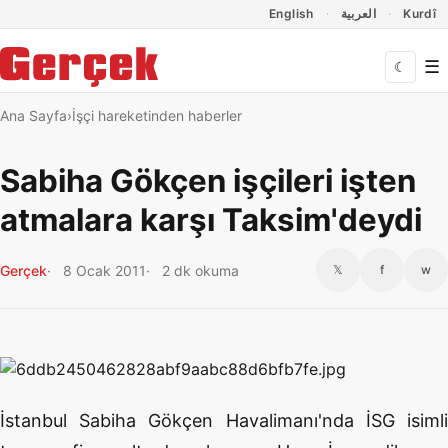
Dil Linkleri
İçeriğe geç
Navigasyonu atla
English
العربية
Kurdî
☰
☾
Ana Sayfa
İşçi hareketinden haberler
Sabiha Gökçen işçileri işten
atmalara karşı Taksim'deydi
Gerçek
8 Ocak 2011
2 dk okuma
𝕏
f
w
İstanbul Sabiha Gökçen Havalimanı'nda İSG isimli