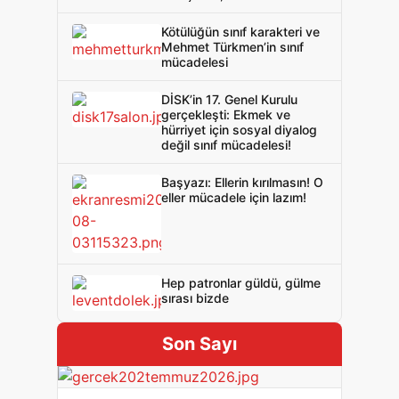
korkulu rüyasıdır bu"
Kötülüğün sınıf karakteri ve
Mehmet Türkmen’in sınıf
mücadelesi
DİSK’in 17. Genel Kurulu
gerçekleşti: Ekmek ve
hürriyet için sosyal diyalog
değil sınıf mücadelesi!
Başyazı: Ellerin kırılmasın! O
eller mücadele için lazım!
Hep patronlar güldü, gülme
sırası bizde
Son Sayı