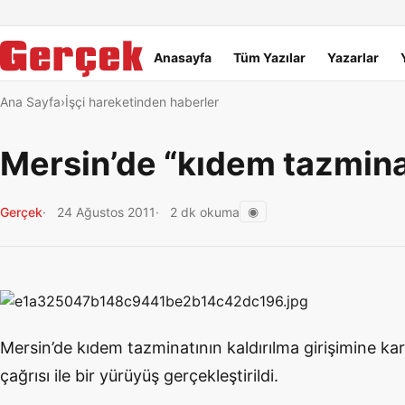
Dil Linkleri
İçeriğe geç
Navigasyonu atla
Ana menü
Anasayfa
Tüm Yazılar
Yazarlar
Ana Sayfa
İşçi hareketinden haberler
Mersin’de “kıdem tazmina
◉
Gerçek
24 Ağustos 2011
2 dk okuma
Mersin’de kıdem tazminatının kaldırılma girişimine ka
çağrısı ile bir yürüyüş gerçekleştirildi.