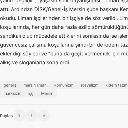
yalnız değildir”, “yaşasın sınıf dayanışması”, “liman işç
attı. Ardından DİSK/Genel-İş Mersin şube başkanı Ke
okudu. Liman işçilerinden bir işçiye de söz verildi. Lima
koşullarında, her gün daha fazla ezilip sömürüldüğünü
sendikalı olup mücadele ettiklerini sonrasında ise işler
güvencesiz çalışma koşullarına şimdi bir de kıdem taz
eklendiği söyledi ve “buna da geçit vermemek için m
alkış ve sloganlarla sona erdi.
geneliş
mersin limanı
komünizm
sosyalizm
kıdem tazmi
marksizm
işçi
Mersin
Paylaş
𝕏
f
w