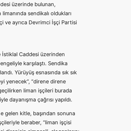
addesi üzerinde bulunan,
limanında sendikalı oldukları
i ve ayrıca Devrimci İşçi Partisi
e İstiklal Caddesi üzerinden
engeliyle karşılaştı. Sendika
landı. Yürüyüş esnasında sık sık
yeyi yenecek”, “direne direne
eçilirken liman işçileri burada
eriyle dayanışma çağrısı yapıldı.
ne gelen kitle, başından sonuna
eriyle beraber, “liman işçisi