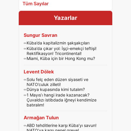
Tüm Sayılar
Yazarlar
Sungur Savran
Küba’da kapitalizmin şakşakçıları
Küba’da çıkar yol: İşçi-emekçi teftişi!
Rektifikasyon! Tricontinental!
Miami, Küba için bir Hong Kong mu?
Levent Dölek
Solu felç eden düzen siyaseti ve
NATO’culuk zilleti!
Dünya kupasında kimi tutalım?
1 Mayıs’ı hangi irade kazanacak?
Çuvaldızı istibdada iğneyi kendimize
batıralım!
Armağan Tulun
ABD tehditlerine karşı Küba’yı savun!
NATO’ya karşı genel greve!