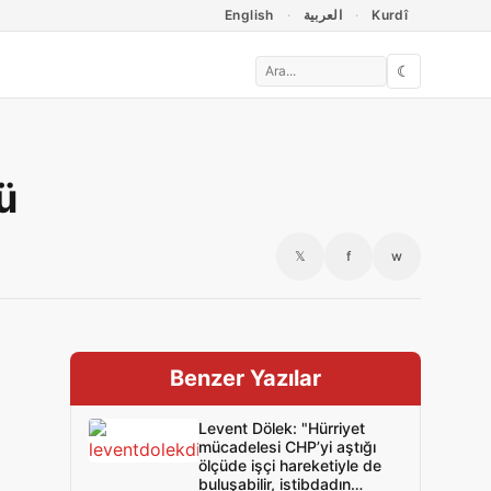
English
العربية
Kurdî
☾
ü
𝕏
f
w
Benzer Yazılar
Levent Dölek: "Hürriyet
mücadelesi CHP’yi aştığı
ölçüde işçi hareketiyle de
buluşabilir, istibdadın