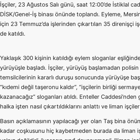
İşçiler, 23 Ağustos Salı günü, saat 12:00’de İstiklal c
DİSK/Genel-İş binası önünde toplandı. Eyleme, Mersin 
için 23 Temmuz’da işlerinden çıkartılan 35 direnişçi işç
de katıldı.
Yaklaşık 300 kişinin katıldığı eylem sloganlar eşliğind
yürüyüşle başladı. İşçiler, yürüyüş başlamadan polisin 
temsilcilerinin kararlı duruşu sonucunda yürüyüşe baş
“kıdemi değil taşeronu kaldır”, “işçilerin birliği serma
kazanacağız” sloganları atıldı. Enteller Caddesi’nden g
halka işten nasıl çıkartıldıklarını anlattı ve liman işçil
Basın açıklamasının yapılacağı yer olan Taş bina önü
kadar coşkusunu hiç kaybetmeden burada da liman işçil