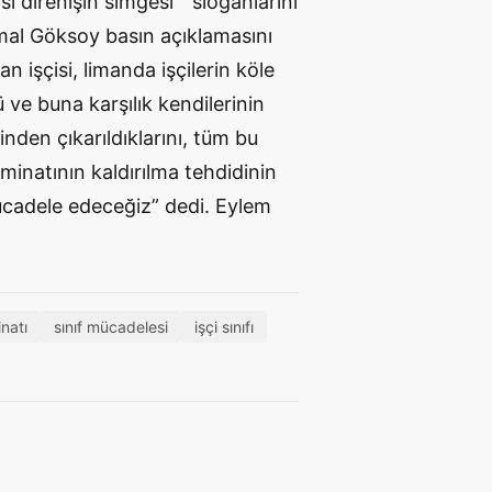
isi direnişin simgesi” sloganlarını
mal Göksoy basın açıklamasını
n işçisi, limanda işçilerin köle
 ve buna karşılık kendilerinin
inden çıkarıldıklarını, tüm bu
minatının kaldırılma tehdidinin
ücadele edeceğiz” dedi. Eylem
natı
sınıf mücadelesi
işçi sınıfı