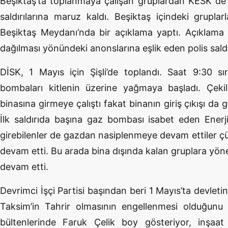
Beşiktaş’ta toplanmaya çalışan gruplardan KESK de
saldırılarına maruz kaldı. Beşiktaş içindeki grupla
Beşiktaş Meydanı’nda bir açıklama yaptı. Açıklama b
dağılması yönündeki anonslarına eşlik eden polis saldır
DİSK, 1 Mayıs için Şişli’de toplandı. Saat 9:30 s
bombaları kitlenin üzerine yağmaya başladı. Çek
binasına girmeye çalıştı fakat binanın giriş çıkışı da
İlk saldırıda başına gaz bombası isabet eden Enerj
girebilenler de gazdan nasiplenmeye devam ettiler ç
devam etti. Bu arada bina dışında kalan gruplara yöne
devam etti.
Devrimci İşçi Partisi başından beri 1 Mayıs’ta devlet
Taksim’in Tahrir olmasının engellenmesi olduğun
bültenlerinde Faruk Çelik boy gösteriyor, inşaa