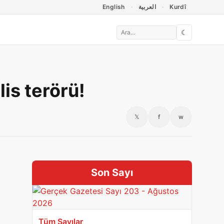
English
العربية
Kurdî
☾
lis terörü!
𝕏
f
w
Son Sayı
Tüm Sayılar