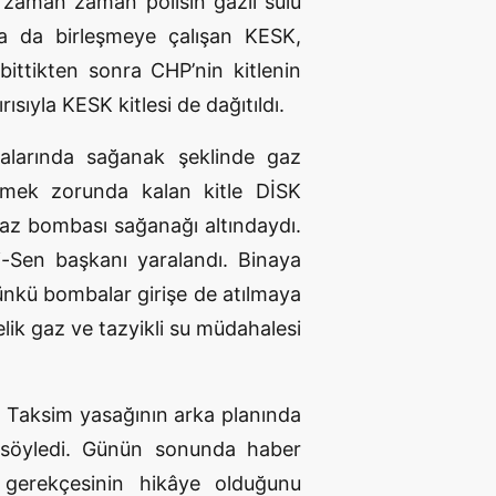
 zaman zaman polisin gazlı sulu
rla da birleşmeye çalışan KESK,
ittikten sonra CHP’nin kitlenin
ısıyla KESK kitlesi de dağıtıldı.
ıralarında sağanak şeklinde gaz
ilmek zorunda kalan kitle DİSK
 gaz bombası sağanağı altındaydı.
i-Sen başkanı yaralandı. Binaya
ünkü bombalar girişe de atılmaya
lik gaz ve tazyikli su müdahalesi
in Taksim yasağının arka planında
u söyledi. Günün sonunda haber
t gerekçesinin hikâye olduğunu