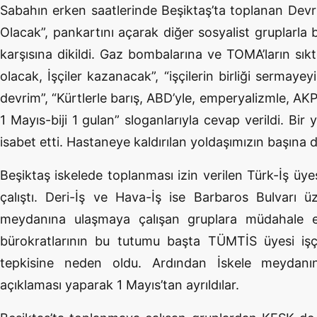
Sabahın erken saatlerinde Beşiktaş’ta toplanan Devrim
Olacak”, pankartını açarak diğer sosyalist gruplarla 
karşısına dikildi. Gaz bombalarına ve TOMA’ların sıktı
olacak, İşçiler kazanacak”, “işçilerin birliği sermaye
devrim”, “Kürtlerle barış, ABD’yle, emperyalizmle, AKP
1 Mayıs-biji 1 gulan” sloganlarıyla cevap verildi. Bi
isabet etti. Hastaneye kaldırılan yoldaşımızın başına dik
Beşiktaş iskelede toplanması izin verilen Türk-İş ü
çalıştı. Deri-İş ve Hava-İş ise Barbaros Bulvarı üz
meydanına ulaşmaya çalışan gruplara müdahale ed
bürokratlarının bu tutumu başta TÜMTİS üyesi işçi
tepkisine neden oldu. Ardından İskele meydanın
açıklaması yaparak 1 Mayıs’tan ayrıldılar.