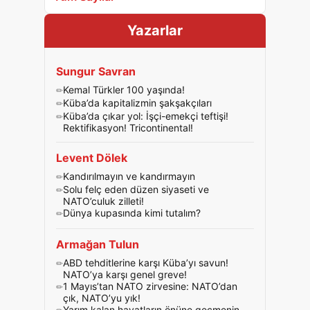
Yazarlar
Sungur Savran
Kemal Türkler 100 yaşında!
Küba’da kapitalizmin şakşakçıları
Küba’da çıkar yol: İşçi-emekçi teftişi!
Rektifikasyon! Tricontinental!
Levent Dölek
Kandırılmayın ve kandırmayın
Solu felç eden düzen siyaseti ve
NATO’culuk zilleti!
Dünya kupasında kimi tutalım?
Armağan Tulun
ABD tehditlerine karşı Küba’yı savun!
NATO’ya karşı genel greve!
1 Mayıs’tan NATO zirvesine: NATO’dan
çık, NATO’yu yık!
Yarım kalan hayatların önüne geçmenin