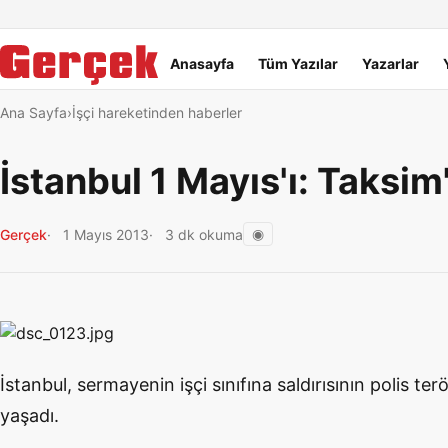
Dil Linkleri
İçeriğe geç
Navigasyonu atla
Ana menü
Anasayfa
Tüm Yazılar
Yazarlar
Ana Sayfa
İşçi hareketinden haberler
İstanbul 1 Mayıs'ı: Taksim
◉
Gerçek
1 Mayıs 2013
3 dk okuma
İstanbul, sermayenin işçi sınıfına saldırısının polis ter
yaşadı.