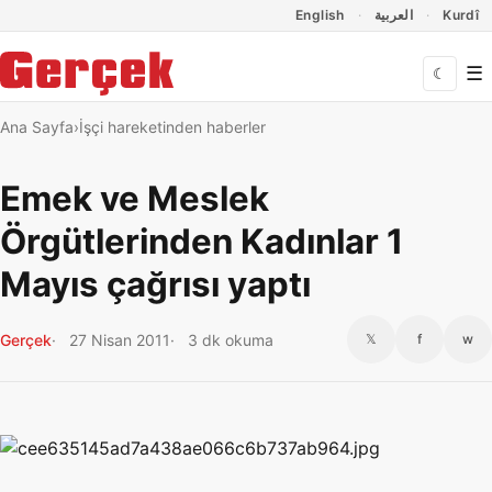
Dil Linkleri
İçeriğe geç
Navigasyonu atla
English
العربية
Kurdî
☰
☾
Ana Sayfa
İşçi hareketinden haberler
Emek ve Meslek
Örgütlerinden Kadınlar 1
Mayıs çağrısı yaptı
Gerçek
27 Nisan 2011
3 dk okuma
𝕏
f
w