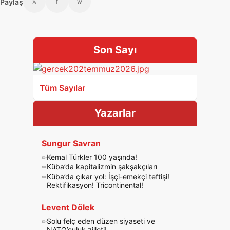
Paylaş
𝕏
f
w
Son Sayı
Tüm Sayılar
Yazarlar
Sungur Savran
Kemal Türkler 100 yaşında!
Küba’da kapitalizmin şakşakçıları
Küba’da çıkar yol: İşçi-emekçi teftişi!
Rektifikasyon! Tricontinental!
Levent Dölek
Solu felç eden düzen siyaseti ve
NATO’culuk zilleti!