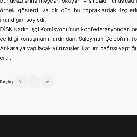
burjuvazilerine meydan okuyan Mısır’daki Tunus’taki 
örnek gösterdi ve bir gün bu topraklardaki işçiler
inandığını söyledi.
DİSK Kadın İşçi Komisyonu’nun konfederasyondan bekle
edildiği konuşmanın ardından, Süleyman Çelebi’nin to
Ankara’ya yapılacak yürüyüşleri katılım çağrısı yaptığ
erdi.
Paylaş
𝕏
f
w
Footer menü