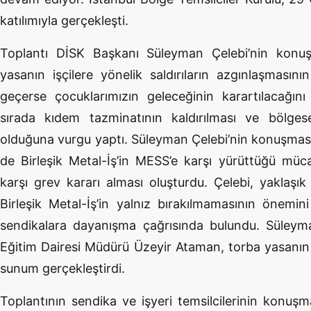
katılımıyla gerçekleşti.
Toplantı DİSK Başkanı Süleyman Çelebi’nin konuşm
yasanın işçilere yönelik saldırıların azgınlaşmasın
geçerse çocuklarımızın geleceğinin karartılacağın
sırada kıdem tazminatının kaldırılması ve bölgesel
olduğuna vurgu yaptı. Süleyman Çelebi’nin konuşmasın
de Birleşik Metal-İş’in MESS’e karşı yürüttüğü müc
karşı grev kararı alması oluşturdu. Çelebi, yaklaşık
Birleşik Metal-İş’in yalnız bırakılmamasının önemin
sendikalara dayanışma çağrısında bulundu. Süleyma
Eğitim Dairesi Müdürü Üzeyir Ataman, torba yasanın detay
sunum gerçekleştirdi.
Toplantının sendika ve işyeri temsilcilerinin konuşm