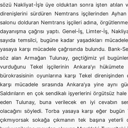
sözü Nakliyat-İş’e üye olduktan sonra işten atılan 
direnişlerini sürdüren Nemtrans işçilerinden Ayhan E
salonu dolduran Nemtrans işçileri adına, örgütlenme 
dayanışma çağrısı yaptı. Genel-İş, Limter-İş, Nakliy
sayıda temsilci, bugüne kadar yaşadıkları mücadele
yasaya karşı mücadele çağrısında bulundu. Bank-Se
söz alan Armağan Tulunay, geçtiğimiz yıl bugün
vurduğunu Tekel işçilerinin Ankara’yı hükümete da
bürokrasisinin oyunlarına karşı Tekel direnişinden 
karşı mücadele sırasında Ankara’ya yine aynı güc
Saldırıların en çok sendikalı işyerlerini örgütsüz hale
eden Tulunay, buna verilecek en iyi cevabın sendi
olacağını söyledi. Torba yasaya karşı eğer bugün Tun
çıkmıyorsak sokağa çıkmanın tek başına yeterli 