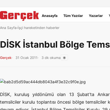
Dil Linkleri
İçeriğe geç
Navigasyonu atla
Ana menü
Anasayfa
Tüm Yazılar
Yazarlar
Ana Sayfa
İşçi hareketinden haberler
DİSK İstanbul Bölge Temsi
◉
Gerçek
31 Ocak 2011
3 dk okuma
DİSK, kuruluş yıldönümü olan 13 Şubat’ta Ankara
temsilciler kurulu toplantısı öncesi bölge temsilciler
devam ediyor. İstanbul Bölge Temsilciler Kurulu, 29 