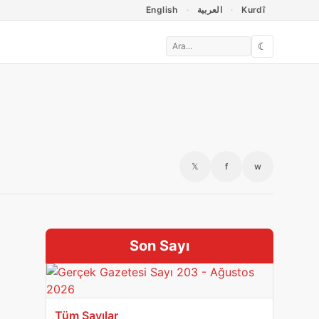
English
العربية
Kurdî
☾
𝕏
f
w
Son Sayı
Tüm Sayılar