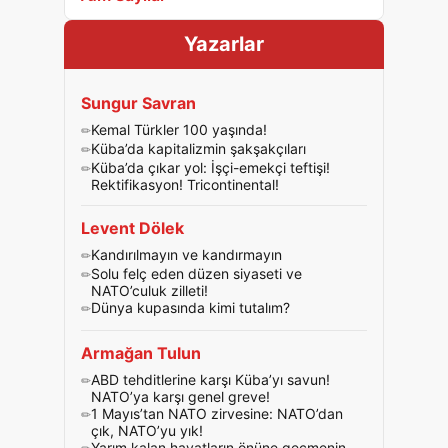
Yazarlar
Sungur Savran
Kemal Türkler 100 yaşında!
Küba’da kapitalizmin şakşakçıları
Küba’da çıkar yol: İşçi-emekçi teftişi!
Rektifikasyon! Tricontinental!
Levent Dölek
Kandırılmayın ve kandırmayın
Solu felç eden düzen siyaseti ve
NATO’culuk zilleti!
Dünya kupasında kimi tutalım?
Armağan Tulun
ABD tehditlerine karşı Küba’yı savun!
NATO’ya karşı genel greve!
1 Mayıs’tan NATO zirvesine: NATO’dan
çık, NATO’yu yık!
Yarım kalan hayatların önüne geçmenin