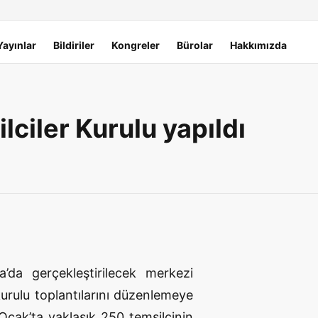
Yayınlar
Bildiriler
Kongreler
Bürolar
Hakkımızda
lciler Kurulu yapıldı
’da gerçekleştirilecek merkezi
 kurulu toplantılarını düzenlemeye
Ocak’ta yaklaşık 250 temsilcinin