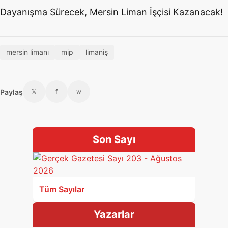
Dayanışma Sürecek, Mersin Liman İşçisi Kazanacak!
mersin limanı
mip
limaniş
Paylaş
𝕏
f
w
Son Sayı
Tüm Sayılar
Yazarlar