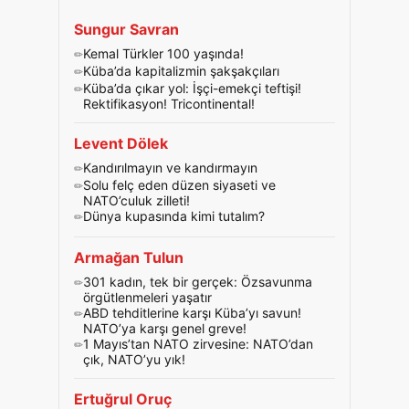
Sungur Savran
Kemal Türkler 100 yaşında!
Küba’da kapitalizmin şakşakçıları
Küba’da çıkar yol: İşçi-emekçi teftişi!
Rektifikasyon! Tricontinental!
Levent Dölek
Kandırılmayın ve kandırmayın
Solu felç eden düzen siyaseti ve
NATO’culuk zilleti!
Dünya kupasında kimi tutalım?
Armağan Tulun
301 kadın, tek bir gerçek: Özsavunma
örgütlenmeleri yaşatır
ABD tehditlerine karşı Küba’yı savun!
NATO’ya karşı genel greve!
1 Mayıs’tan NATO zirvesine: NATO’dan
çık, NATO’yu yık!
Ertuğrul Oruç