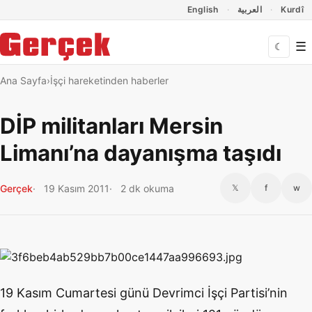
Dil Linkleri
İçeriğe geç
Navigasyonu atla
English
العربية
Kurdî
☰
☾
Ana Sayfa
İşçi hareketinden haberler
DİP militanları Mersin
Limanı’na dayanışma taşıdı
Gerçek
19 Kasım 2011
2 dk okuma
𝕏
f
w
19 Kasım Cumartesi günü Devrimci İşçi Partisi’nin