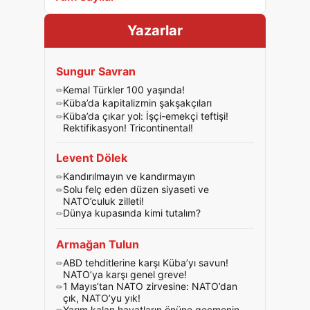
Yazarlar
Sungur Savran
Kemal Türkler 100 yaşında!
Küba’da kapitalizmin şakşakçıları
Küba’da çıkar yol: İşçi-emekçi teftişi!
Rektifikasyon! Tricontinental!
Levent Dölek
Kandırılmayın ve kandırmayın
Solu felç eden düzen siyaseti ve
NATO’culuk zilleti!
Dünya kupasında kimi tutalım?
Armağan Tulun
ABD tehditlerine karşı Küba’yı savun!
NATO’ya karşı genel greve!
1 Mayıs’tan NATO zirvesine: NATO’dan
çık, NATO’yu yık!
Yarım kalan hayatların önüne geçmenin