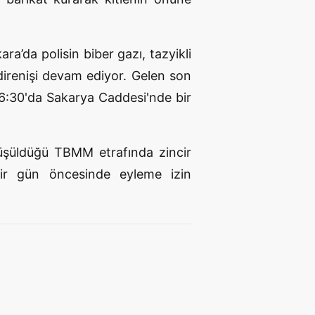
ra’da polisin biber gazı, tazyikli
 direnişi devam ediyor. Gelen son
t 16:30'da Sakarya Caddesi'nde bir
üşüldüğü TBMM etrafında zincir
 bir gün öncesinde eyleme izin