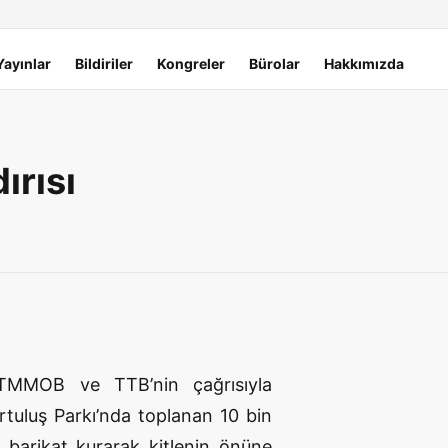
Yayınlar
Bildiriler
Kongreler
Bürolar
Hakkımızda
ırısı
 TMMOB ve TTB’nin çağrısıyla
rtuluş Parkı’nda toplanan 10 bin
 barikat kurarak kitlenin önüne