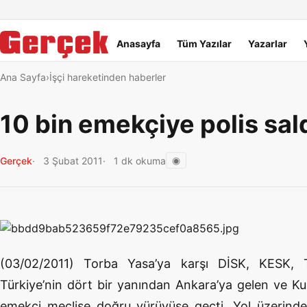
Dil Linkleri
İçeriğe geç
Navigasyonu atla
Ana menü
Anasayfa
Tüm Yazılar
Yazarlar
Ana Sayfa
İşçi hareketinden haberler
10 bin emekçiye polis sald
◉
Gerçek
3 Şubat 2011
1 dk okuma
(03/02/2011) Torba Yasa’ya karşı DİSK, KESK,
Türkiye’nin dört bir yanından Ankara’ya gelen ve Ku
emekçi meclise doğru yürüyüşe geçti. Yol üzerinde