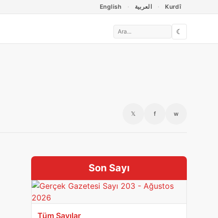
English
العربية
Kurdî
☾
𝕏
f
w
Son Sayı
Tüm Sayılar