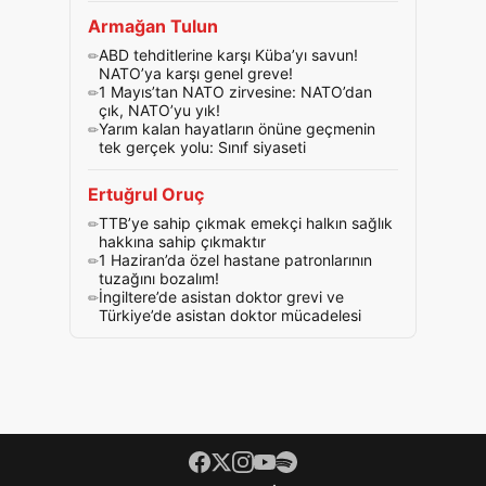
Armağan Tulun
ABD tehditlerine karşı Küba’yı savun!
NATO’ya karşı genel greve!
1 Mayıs’tan NATO zirvesine: NATO’dan
çık, NATO’yu yık!
Yarım kalan hayatların önüne geçmenin
tek gerçek yolu: Sınıf siyaseti
Ertuğrul Oruç
TTB’ye sahip çıkmak emekçi halkın sağlık
hakkına sahip çıkmaktır
1 Haziran’da özel hastane patronlarının
tuzağını bozalım!
İngiltere’de asistan doktor grevi ve
Türkiye’de asistan doktor mücadelesi