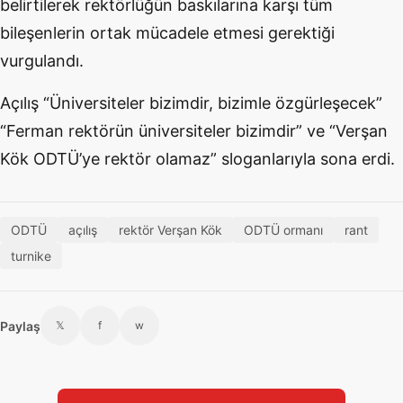
belirtilerek rektörlüğün baskılarına karşı tüm
bileşenlerin ortak mücadele etmesi gerektiği
vurgulandı.
Açılış “Üniversiteler bizimdir, bizimle özgürleşecek”
“Ferman rektörün üniversiteler bizimdir” ve “Verşan
Kök ODTÜ’ye rektör olamaz” sloganlarıyla sona erdi.
ODTÜ
açılış
rektör Verşan Kök
ODTÜ ormanı
rant
turnike
Paylaş
𝕏
f
w