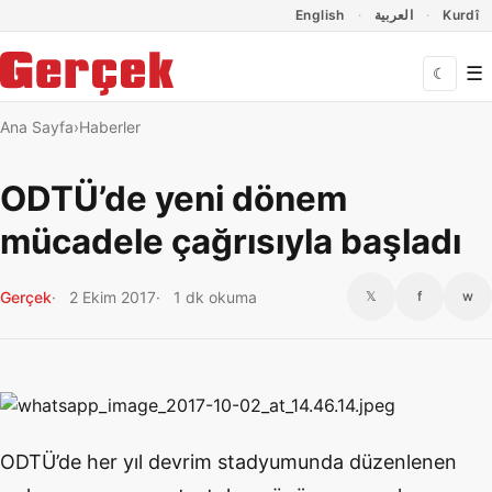
Dil Linkleri
İçeriğe geç
Navigasyonu atla
English
العربية
Kurdî
☰
☾
Ana Sayfa
Haberler
ODTÜ’de yeni dönem
mücadele çağrısıyla başladı
Gerçek
2 Ekim 2017
1 dk okuma
𝕏
f
w
ODTÜ’de her yıl devrim stadyumunda düzenlenen