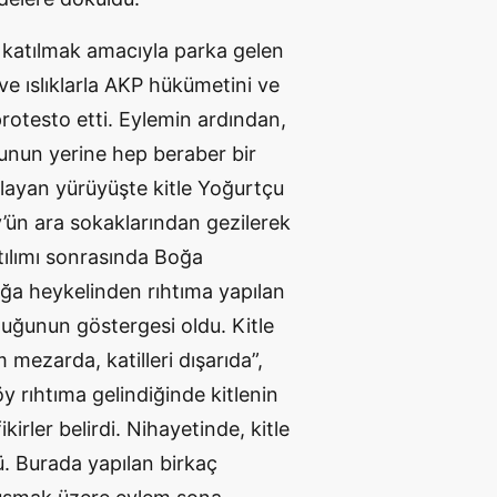
 katılmak amacıyla parka gelen
 ve ıslıklarla AKP hükümetini ve
 protesto etti. Eylemin ardından,
unun yerine hep beraber bir
aşlayan yürüyüşte kitle Yoğurtçu
y’ün ara sokaklarından gezilerek
tılımı sonrasında Boğa
oğa heykelinden rıhtıma yapılan
duğunun göstergesi oldu. Kitle
 mezarda, katilleri dışarıda”,
köy rıhtıma gelindiğinde kitlenin
irler belirdi. Nihayetinde, kitle
ü. Burada yapılan birkaç