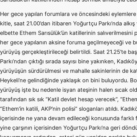
Her gece yapılan forumlara ve öncesindeki eylemlere
kitle, saat 21.00’dan itibaren Yoğurtçu Parkı’nda alkış
elbette Ethem Sarısülük’ün katillerinin salıverilmesini
her gece yapılanın aksine foruma geçilmeyeceği ve b
yürüyüş gerçekleştirileceği belirtildi. Saat 21.25’te b
Parkı’ndan çıktığı sırada sayısı bine yakınken, Kadıkö
yürüyüşün sürdürülmesi ve mahalle sakinlerinin de ka
Heykeli’ne gelindiğinde yaklaşık on bini buluyordu. B
yürüyüş işte bu nedenle isyan ateşinin halen sıcak ol
tarafından sık sık “Katil devlet hesap verecek”, “Ethem
“Ethem’in katili, AKP’nin polisi” sloganları atıldı. Kadı
içerisinde ne yana devam edileceği konusunda farklı fik
yine çarşının içerisinden Yoğurtçu Parkı’na geri dönd