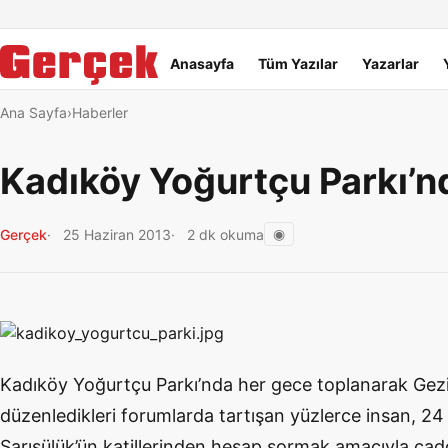
Dil Linkleri
İçeriğe geç
Navigasyonu atla
Ana menü
Anasayfa
Tüm Yazılar
Yazarlar
Ana Sayfa
Haberler
Kadıköy Yoğurtçu Parkı’nd
◉
Gerçek
25 Haziran 2013
2 dk okuma
Kadıköy Yoğurtçu Parkı’nda her gece toplanarak Gezi 
düzenledikleri forumlarda tartışan yüzlerce insan, 2
Sarısülük’ün katillerinden hesap sormak amacıyla cad