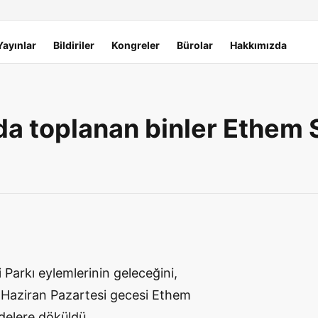
Yayınlar
Bildiriler
Kongreler
Bürolar
Hakkımızda
a toplanan binler Ethem S
Parkı eylemlerinin geleceğini,
4 Haziran Pazartesi gecesi Ethem
delere döküldü.