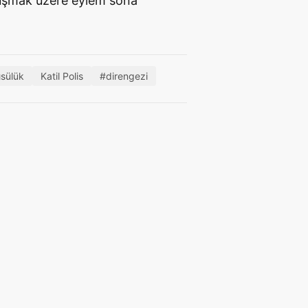
luşmak üzere eylem sona
ısülük
Katil Polis
#direngezi