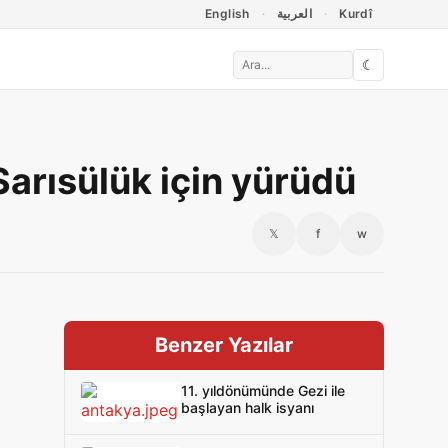
English
العربية
Kurdî
☾
arısülük için yürüdü
𝕏
f
w
Benzer Yazılar
11. yıldönümünde Gezi ile
başlayan halk isyanı