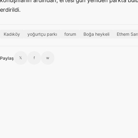
konuşmanın ardından, ertesi gün yeniden parkta bu
erdirildi.
Kadıköy
yoğurtçu parkı
forum
Boğa heykeli
Ethem Sar
Paylaş
𝕏
f
w