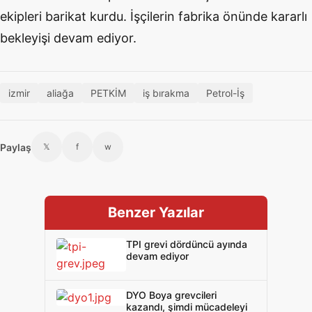
ekipleri barikat kurdu. İşçilerin fabrika önünde kararlı
bekleyişi devam ediyor.
izmir
aliağa
PETKİM
iş bırakma
Petrol-İş
Paylaş
𝕏
f
w
Benzer Yazılar
TPI grevi dördüncü ayında
devam ediyor
DYO Boya grevcileri
kazandı, şimdi mücadeleyi