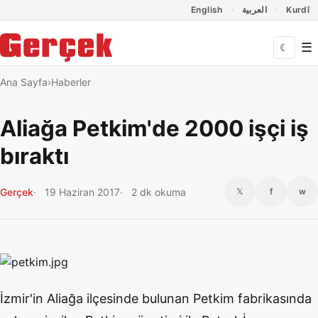
Dil Linkleri
İçeriğe geç
Navigasyonu atla
English
العربية
Kurdî
☰
☾
Ana Sayfa
Haberler
Aliağa Petkim'de 2000 işçi iş
bıraktı
Gerçek
19 Haziran 2017
2 dk okuma
𝕏
f
w
İzmir'in Aliağa ilçesinde bulunan Petkim fabrikasında