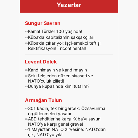
Yazarlar
Sungur Savran
Kemal Türkler 100 yaşında!
Küba’da kapitalizmin şakşakçıları
Küba’da çıkar yol: İşçi-emekçi teftişi!
Rektifikasyon! Tricontinental!
Levent Dölek
Kandırılmayın ve kandırmayın
Solu felç eden düzen siyaseti ve
NATO’culuk zilleti!
Dünya kupasında kimi tutalım?
Armağan Tulun
301 kadın, tek bir gerçek: Özsavunma
örgütlenmeleri yaşatır
ABD tehditlerine karşı Küba’yı savun!
NATO’ya karşı genel greve!
1 Mayıs’tan NATO zirvesine: NATO’dan
çık, NATO’yu yık!