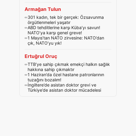
Armağan Tulun
301 kadın, tek bir gerçek: Özsavunma
örgütlenmeleri yaşatır
ABD tehditlerine karşı Küba’yı savun!
NATO’ya karşı genel greve!
1 Mayıs’tan NATO zirvesine: NATO’dan
çık, NATO’yu yık!
Ertuğrul Oruç
TTB’ye sahip çıkmak emekçi halkın sağlık
hakkına sahip çıkmaktır
1 Haziran’da özel hastane patronlarının
tuzağını bozalım!
İngiltere’de asistan doktor grevi ve
Türkiye’de asistan doktor mücadelesi