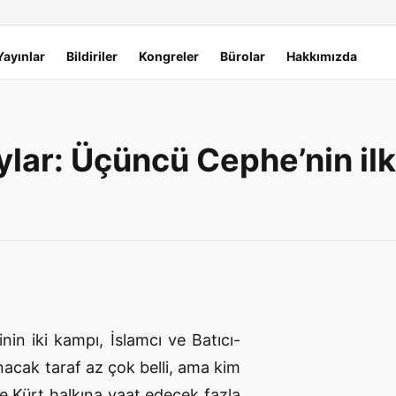
Yayınlar
Bildiriler
Kongreler
Bürolar
Hakkımızda
lar: Üçüncü Cephe’nin il
nin iki kampı, İslamcı ve Batıcı-
nacak taraf az çok belli, ama kim
 de Kürt halkına vaat edecek fazla