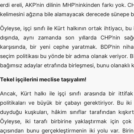
erdi ereli, AKP’nin dilinin MHP’ninkinden farkı yok. 
kelimesini ağzına bile alamayacak derecede sünepe bi
Öyleyse, işçi sınıfı ile Kürt halkının ortak ihtiyacı, bu
dışında, aynı zamanda son yıllarda CHP’nin sağ
karşısında, bir yeni cephe yaratmak. BDP’nin niha
seçim politikası bu yönde bir adıma olanak veriyor. BD
bağımsız adaylar etrafında birleşmesi, bunu olanaklı kıl
Tekel işçilerini meclise taşıyalım!
Ancak, Kürt halkı ile işçi sınıfı arasında bir ittif
politikaları ve büyük bir çabayı gerektiriyor. Bu ik
duyduğu kuşkuları, hâkim sınıflar tarafından kışkır
Öyleyse, iki tarafı birbirine yaklaştırmak için çok
açısından bunu gerçekleştirmenin iki yolu var. Birin