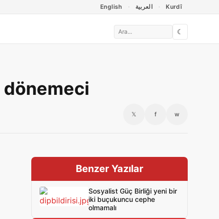
English
العربية
Kurdî
☾
k dönemeci
𝕏
f
w
Benzer Yazılar
Sosyalist Güç Birliği yeni bir
iki buçukuncu cephe
olmamalı