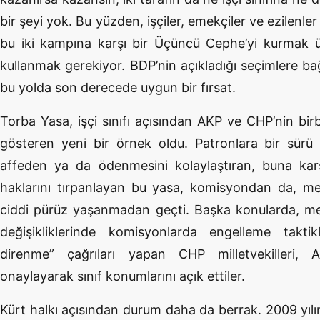
bir şeyi yok. Bu yüzden, işçiler, emekçiler ve ezilenler
bu iki kampına karşı bir Üçüncü Cephe’yi kurmak ü
kullanmak gerekiyor. BDP’nin açıkladığı seçimlere bağ
bu yolda son derecede uygun bir fırsat.
Torba Yasa, işçi sınıfı açısından AKP ve CHP’nin birb
gösteren yeni bir örnek oldu. Patronlara bir sürü o
affeden ya da ödenmesini kolaylaştıran, buna karşıl
haklarını tırpanlayan bu yasa, komisyondan da, me
ciddi pürüz yaşanmadan geçti. Başka konularda, mes
değişikliklerinde komisyonlarda engelleme takti
direnme” çağrıları yapan CHP milletvekilleri, 
onaylayarak sınıf konumlarını açık ettiler.
Kürt halkı açısından durum daha da berrak. 2009 yılın