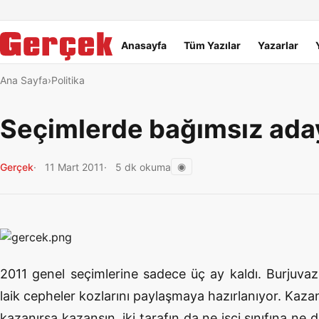
Dil Linkleri
İçeriğe geç
Navigasyonu atla
Ana menü
Anasayfa
Tüm Yazılar
Yazarlar
Ana Sayfa
Politika
Seçimlerde bağımsız aday
◉
Gerçek
11 Mart 2011
5 dk okuma
2011 genel seçimlerine sadece üç ay kaldı. Burjuvazi
laik cepheler kozlarını paylaşmaya hazırlanıyor. Kaza
kazanırsa kazansın, iki tarafın da ne işçi sınıfına ne