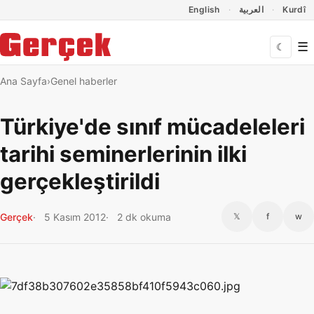
Dil Linkleri
İçeriğe geç
Navigasyonu atla
English
العربية
Kurdî
☰
☾
Ana Sayfa
Genel haberler
Türkiye'de sınıf mücadeleleri
tarihi seminerlerinin ilki
gerçekleştirildi
Gerçek
5 Kasım 2012
2 dk okuma
𝕏
f
w