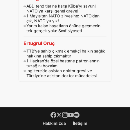
ABD tehditlerine karşı Küba’yı savun!
NATO’ya karşı genel greve!
1 Mayıs’tan NATO zirvesine: NATO’dan
çık, NATO’yu yık!
Yarım kalan hayatların önüne geçmenin
tek gerçek yolu: Sınıf siyaseti
Ertuğrul Oruç
TTB’ye sahip çıkmak emekçi halkın sağlık
hakkına sahip çıkmaktır
1 Haziran’da özel hastane patronlarının
tuzağını bozalım!
İngiltere’de asistan doktor grevi ve
Türkiye’de asistan doktor mücadelesi
Footer menü
Hakkımızda
İletişim