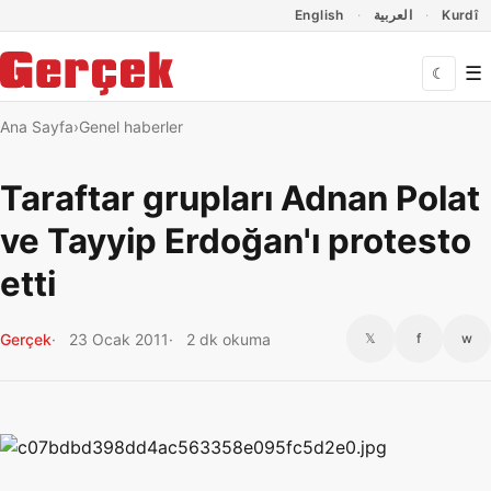
Dil Linkleri
İçeriğe geç
Navigasyonu atla
English
العربية
Kurdî
☰
☾
Ana Sayfa
Genel haberler
Taraftar grupları Adnan Polat
ve Tayyip Erdoğan'ı protesto
etti
Gerçek
23 Ocak 2011
2 dk okuma
𝕏
f
w