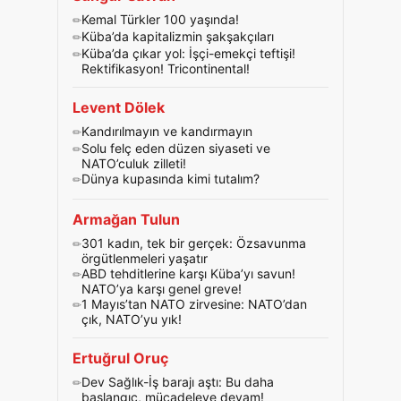
Kemal Türkler 100 yaşında!
Küba’da kapitalizmin şakşakçıları
Küba’da çıkar yol: İşçi-emekçi teftişi!
Rektifikasyon! Tricontinental!
Levent Dölek
Kandırılmayın ve kandırmayın
Solu felç eden düzen siyaseti ve
NATO’culuk zilleti!
Dünya kupasında kimi tutalım?
Armağan Tulun
301 kadın, tek bir gerçek: Özsavunma
örgütlenmeleri yaşatır
ABD tehditlerine karşı Küba’yı savun!
NATO’ya karşı genel greve!
1 Mayıs’tan NATO zirvesine: NATO’dan
çık, NATO’yu yık!
Ertuğrul Oruç
Dev Sağlık-İş barajı aştı: Bu daha
başlangıç, mücadeleye devam!