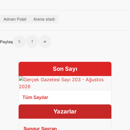
Adnan Polat
Arena stadı
Paylaş
𝕏
f
w
Son Sayı
Tüm Sayılar
Yazarlar
Sungur Savran