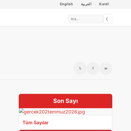
English
العربية
Kurdî
☾
𝕏
f
w
Son Sayı
Tüm Sayılar