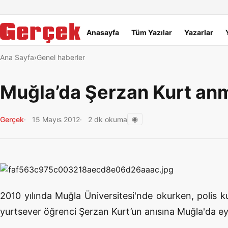
Dil Linkleri
İçeriğe geç
Navigasyonu atla
Ana menü
Anasayfa
Tüm Yazılar
Yazarlar
Ana Sayfa
Genel haberler
Muğla’da Şerzan Kurt anm
◉
Gerçek
15 Mayıs 2012
2 dk okuma
2010 yılında Muğla Üniversitesi'nde okurken, polis k
yurtsever öğrenci Şerzan Kurt’un anısına Muğla'da eyl