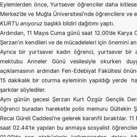
Eylemlerden önce, Yurtsever öğrenciler daha kitlesel
Merkez’de ve Muğla Üniversitesi'nde öğrencilere ve 
KURT’u anıyoruz
başlıklı bildiri dağıtımı yaptı.
Ardından, 11 Mayıs Cuma günü saat 12.00’de Karya 
Şerzan’ın kendileri ve de mücadeleleri için önemini an
Ayrıca bir yurtsever kadın öğrenci, yurtsever bir 
mektubu Anneler Günü vesilesiyle okurken duy
açıklamasının ardından Fen-Edebiyat Fakültesi önüne
15 dakikalık bir oturma eyleminin yapıldığı yerde ha
şarkılar söylediler.
Aynı günün gecesi Şerzan Kurt Özgür Gençlik Der
öğrenci buradan hareketle polis memuru Gültekin Şah
Recai Güreli Caddesi’ne gelerek karanfil bıraktılar. 1
saat 02.44’te yapılan bu anmaya sosyalist öğrencile