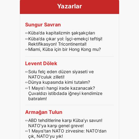
Yazarlar
Sungur Savran
Küba’da kapitalizmin şakşakçıları
Küba’da çıkar yol: İşçi-emekçi teftişi!
Rektifikasyon! Tricontinental!
Miami, Küba için bir Hong Kong mu?
Levent Dölek
Solu felç eden düzen siyaseti ve
NATO’culuk zilleti!
Dünya kupasında kimi tutalım?
1 Mayıs’ı hangi irade kazanacak?
Çuvaldızı istibdada iğneyi kendimize
batıralım!
Armağan Tulun
ABD tehditlerine karşı Küba’yı savun!
NATO’ya karşı genel greve!
1 Mayıs’tan NATO zirvesine: NATO’dan
çık, NATO’yu yık!