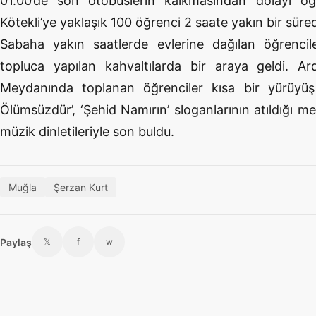
01.00’de son otobüslerin kalkmasından dolayı öğ
Kötekli’ye yaklaşık 100 öğrenci 2 saate yakın bir süred
Sabaha yakın saatlerde evlerine dağılan öğrenci
topluca yapılan kahvaltılarda bir araya geldi. Ard
Meydanında toplanan öğrenciler kısa bir yürüyüş 
Ölümsüzdür’, ‘Şehid Namırın’ sloganlarının atıldığı 
müzik dinletileriyle son buldu.
Muğla
Şerzan Kurt
Paylaş
𝕏
f
w