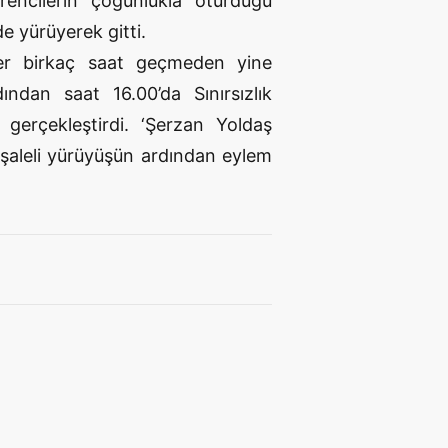
rencilerin çoğunlukla oturduğu
e yürüyerek gitti.
ler birkaç saat geçmeden yine
ından saat 16.00’da Sınırsızlık
gerçekleştirdi. ‘Şerzan Yoldaş
meşaleli yürüyüşün ardından eylem