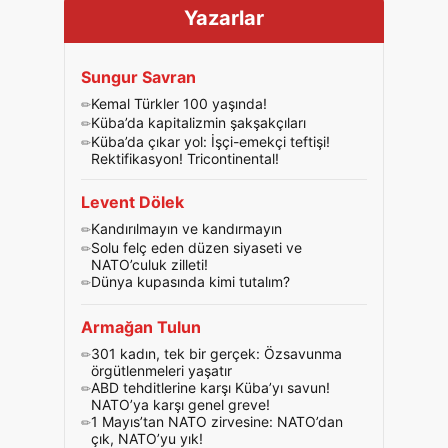
Yazarlar
Sungur Savran
Kemal Türkler 100 yaşında!
Küba’da kapitalizmin şakşakçıları
Küba’da çıkar yol: İşçi-emekçi teftişi!
Rektifikasyon! Tricontinental!
Levent Dölek
Kandırılmayın ve kandırmayın
Solu felç eden düzen siyaseti ve
NATO’culuk zilleti!
Dünya kupasında kimi tutalım?
Armağan Tulun
301 kadın, tek bir gerçek: Özsavunma
örgütlenmeleri yaşatır
ABD tehditlerine karşı Küba’yı savun!
NATO’ya karşı genel greve!
1 Mayıs’tan NATO zirvesine: NATO’dan
çık, NATO’yu yık!