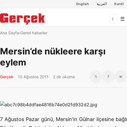
Dil Linkleri
İçeriğe geç
Navigasyonu atla
English
العربية
Kurdî
☰
☾
Ana Sayfa
Genel haberler
Mersin’de nükleere karşı
eylem
Gerçek
10 Ağustos 2011
2 dk okuma
𝕏
f
w
7 Ağustos Pazar günü, Mersin'in Gülnar ilçesine bağlı