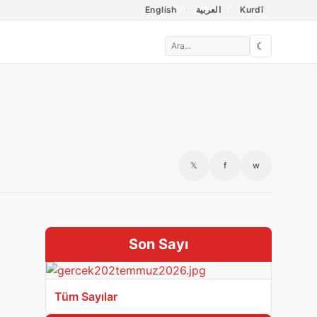
English
العربية
Kurdî
☾
𝕏
f
w
Son Sayı
Tüm Sayılar