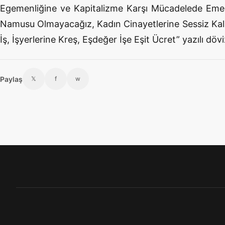
Egemenliğine ve Kapitalizme Karşı Mücadelede Emek
Namusu Olmayacağız, Kadın Cinayetlerine Sessiz Kal
İş, İşyerlerine Kreş, Eşdeğer İşe Eşit Ücret” yazılı döviz
Paylaş
𝕏
f
w
Footer menü