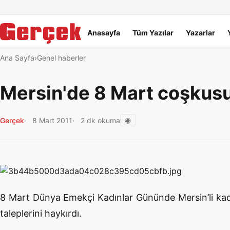
Dil Linkleri
İçeriğe geç
Navigasyonu atla
Ana menü
Anasayfa
Tüm Yazılar
Yazarlar
Ana Sayfa
Genel haberler
Mersin'de 8 Mart coşkus
◉
Gerçek
8 Mart 2011
2 dk okuma
8 Mart Dünya Emekçi Kadınlar Gününde Mersin’li kadın
taleplerini haykırdı.