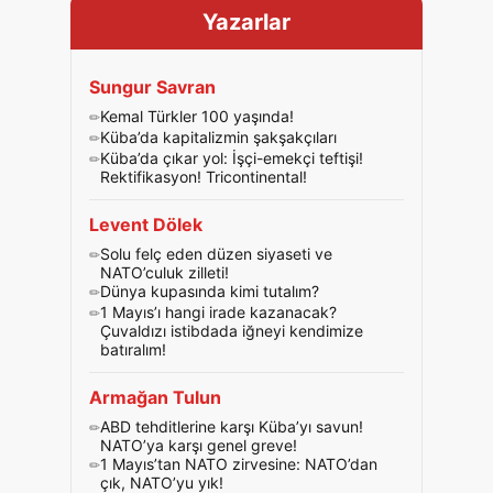
Yazarlar
Sungur Savran
Kemal Türkler 100 yaşında!
Küba’da kapitalizmin şakşakçıları
Küba’da çıkar yol: İşçi-emekçi teftişi!
Rektifikasyon! Tricontinental!
Levent Dölek
Solu felç eden düzen siyaseti ve
NATO’culuk zilleti!
Dünya kupasında kimi tutalım?
1 Mayıs’ı hangi irade kazanacak?
Çuvaldızı istibdada iğneyi kendimize
batıralım!
Armağan Tulun
ABD tehditlerine karşı Küba’yı savun!
NATO’ya karşı genel greve!
1 Mayıs’tan NATO zirvesine: NATO’dan
çık, NATO’yu yık!