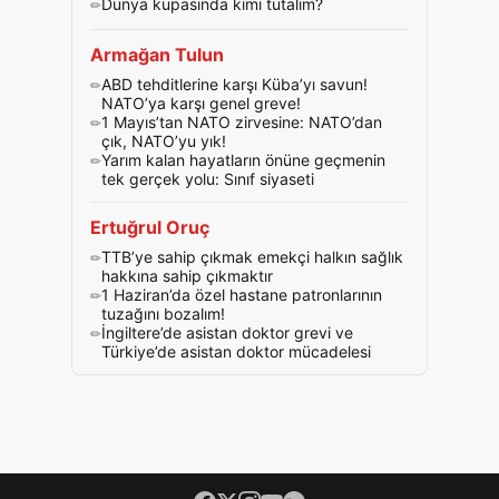
Dünya kupasında kimi tutalım?
Armağan Tulun
ABD tehditlerine karşı Küba’yı savun!
NATO’ya karşı genel greve!
1 Mayıs’tan NATO zirvesine: NATO’dan
çık, NATO’yu yık!
Yarım kalan hayatların önüne geçmenin
tek gerçek yolu: Sınıf siyaseti
Ertuğrul Oruç
TTB’ye sahip çıkmak emekçi halkın sağlık
hakkına sahip çıkmaktır
1 Haziran’da özel hastane patronlarının
tuzağını bozalım!
İngiltere’de asistan doktor grevi ve
Türkiye’de asistan doktor mücadelesi