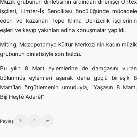
Müzik grubunun dinletisinin ardından direnişçi Ontex
işçileri, Limter-İş Sendikası öncülüğünde mücadele
eden ve kazanan Tepe Klima Denizcilik işçilerinin
eşleri ve kayıp yakınları adına konuşmalar yapıldı.
Miting, Mezopotamya Kültür Merkezi'nin kadın müzik
grubunun dinletisiyle son buldu.
Bu yılın 8 Mart eylemlerine de damgasını vuran
bölünmüş eylemleri aşarak daha güçlü birleşik 8
Mart’ları örgütlemenin umuduyla, “Yaşasın 8 Mart,
Bijî Heştê Adarê!”
Paylaş
𝕏
f
w