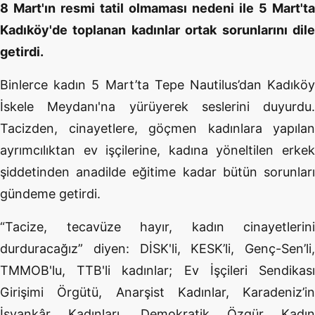
8 Mart'ın resmi tatil olmaması nedeni ile 5 Mart'ta
Kadıköy'de toplanan kadınlar ortak sorunlarını dile
getirdi.
Binlerce kadın 5 Mart’ta Tepe Nautilus’dan Kadıköy
İskele Meydanı'na yürüyerek seslerini duyurdu.
Tacizden, cinayetlere, göçmen kadınlara yapılan
ayrımcılıktan ev işçilerine, kadına yöneltilen erkek
şiddetinden anadilde eğitime kadar bütün sorunları
gündeme getirdi.
“Tacize, tecavüze hayır, kadın cinayetlerini
durduracağız” diyen: DİSK'li, KESK’li, Genç-Sen’li,
TMMOB'lu, TTB'li kadınlar; Ev İşçileri Sendikası
Girişimi Örgütü, Anarşist Kadınlar, Karadeniz’in
İsyankâr Kadınları, Demokratik Özgür Kadın