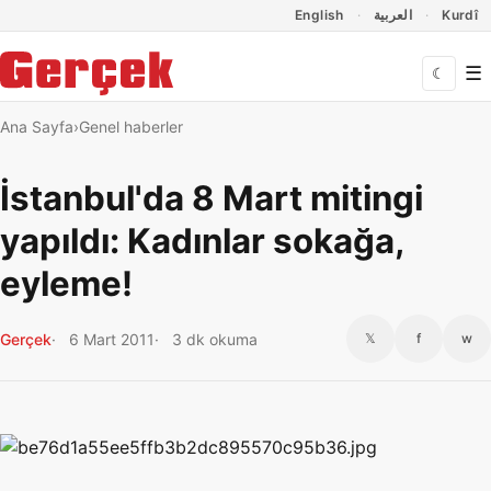
Dil Linkleri
İçeriğe geç
Navigasyonu atla
English
العربية
Kurdî
☰
☾
Ana Sayfa
Genel haberler
İstanbul'da 8 Mart mitingi
yapıldı: Kadınlar sokağa,
eyleme!
Gerçek
6 Mart 2011
3 dk okuma
𝕏
f
w