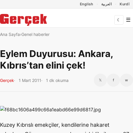
Dil Linkleri
İçeriğe geç
Navigasyonu atla
English
العربية
Kurdî
☰
☾
Ana Sayfa
Genel haberler
Eylem Duyurusu: Ankara,
Kıbrıs’tan elini çek!
Gerçek
1 Mart 2011
1 dk okuma
𝕏
f
w
Kuzey Kıbrıslı emekçiler, kendilerine hakaret