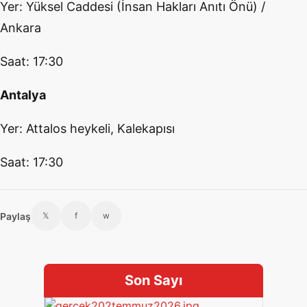
Yer: Yüksel Caddesi (İnsan Hakları Anıtı Önü) /
Ankara
Saat: 17:30
Antalya
Yer: Attalos heykeli, Kalekapısı
Saat: 17:30
Paylaş
𝕏
f
w
Son Sayı