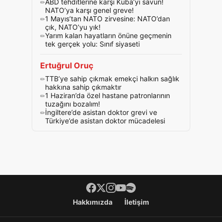
ABD tehditlerine karşı Küba’yı savun!
NATO’ya karşı genel greve!
1 Mayıs’tan NATO zirvesine: NATO’dan
çık, NATO’yu yık!
Yarım kalan hayatların önüne geçmenin
tek gerçek yolu: Sınıf siyaseti
Ertuğrul Oruç
TTB’ye sahip çıkmak emekçi halkın sağlık
hakkına sahip çıkmaktır
1 Haziran’da özel hastane patronlarının
tuzağını bozalım!
İngiltere’de asistan doktor grevi ve
Türkiye’de asistan doktor mücadelesi
Footer menü
Hakkımızda
İletişim