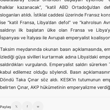
halklar kazanacak”, “katil ABD Ortadoğu’dan defo
sloganları atıldı. İstiklal caddesi üzerinde Fransız k
ise “katil Fransa, Libya’dan defol” ve “kahrolsun Av
saldırıyı ilk başlatan ülke olan Fransa ve Libya
İspanyası ve İtalyası ile Avrupalı emperyalist koalisyon
Taksim meydanında okunan basın açıklamasında, empery
izlediği güya sivilleri kurtarmak adına Libya’daki emp
saldırdıkları vurgulandı. Emperyalist saldırı sürerken
kabul edilemez olduğu söylendi. Basın açıklamasın
Döndü Taka Çınar söz aldı. KESK’in tutumunun emp
belirten Çınar, AKP hükümetinin emperyalizme verdiği 
Paylaş
𝕏
f
w