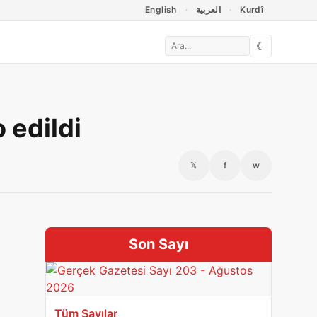
English
العربية
Kurdî
☾
 edildi
𝕏
f
w
Son Sayı
Tüm Sayılar