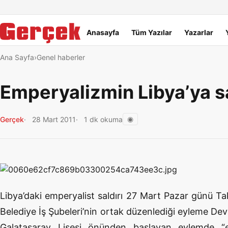
Dil Linkleri
İçeriğe geç
Navigasyonu atla
Ana menü
Anasayfa
Tüm Yazılar
Yazarlar
Ana Sayfa
Genel haberler
Emperyalizmin Libya’ya sa
◉
Gerçek
28 Mart 2011
1 dk okuma
Libya’daki emperyalist saldırı 27 Mart Pazar günü Ta
Belediye İş Şubeleri’nin ortak düzenlediği eyleme Devr
Galatasaray Lisesi önünden başlayan eylemde “e