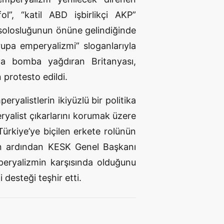
l”, “katil ABD işbirlikçi AKP”
onsolosluğunun önüne gelindiğinde
rupa emperyalizmi” sloganlarıyla
’ya bomba yağdıran Britanyası,
 protesto edildi.
alistlerin ikiyüzlü bir politika
eryalist çıkarlarını korumak üzere
 Türkiye’ye biçilen erkete rolünün
ın ardından KESK Genel Başkanı
eryalizmin karşısında olduğunu
desteği teşhir etti.