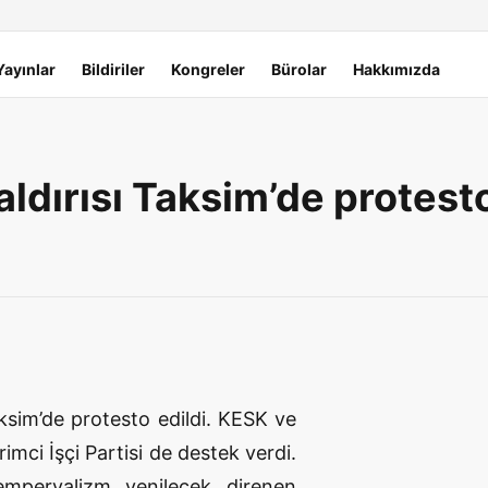
Yayınlar
Bildiriler
Kongreler
Bürolar
Hakkımızda
ldırısı Taksim’de protesto
ksim’de protesto edildi. KESK ve
imci İşçi Partisi de destek verdi.
mperyalizm yenilecek direnen