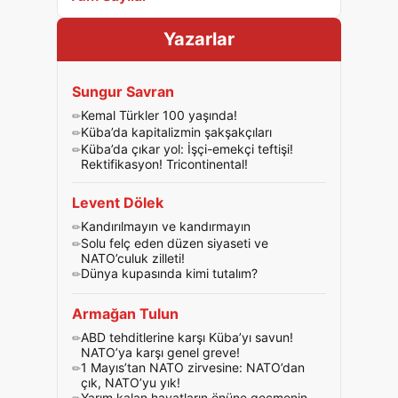
Yazarlar
Sungur Savran
Kemal Türkler 100 yaşında!
Küba’da kapitalizmin şakşakçıları
Küba’da çıkar yol: İşçi-emekçi teftişi!
Rektifikasyon! Tricontinental!
Levent Dölek
Kandırılmayın ve kandırmayın
Solu felç eden düzen siyaseti ve
NATO’culuk zilleti!
Dünya kupasında kimi tutalım?
Armağan Tulun
ABD tehditlerine karşı Küba’yı savun!
NATO’ya karşı genel greve!
1 Mayıs’tan NATO zirvesine: NATO’dan
çık, NATO’yu yık!
Yarım kalan hayatların önüne geçmenin