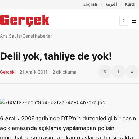
Dil Linkleri
İçeriğe geç
Navigasyonu atla
English
العربية
Kurdî
☰
☾
Ana Sayfa
Genel haberler
Delil yok, tahliye de yok!
Gerçek
21 Aralık 2011
2 dk okuma
𝕏
f
w
6 Aralık 2009 tarihinde DTP’nin düzenlediği bir basın
açıklamasında açıklama yapılamadan polisin
müdahalesi sonrasında çıkan olaylarda, bir sokakta