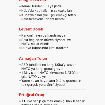
Kemal Türkler 100 yaşında!
Küba’da kapitalizmin şakşakçıları
Küba’da çıkar yol: İşçi-emekçi teftişi!
Rektifikasyon! Tricontinental!
Levent Dölek
Kandırılmayın ve kandırmayın
Solu felç eden düzen siyaseti ve
NATO’culuk zilleti!
Dünya kupasında kimi tutalım?
Armağan Tulun
ABD tehditlerine karşı Küba’yı savun!
NATO’ya karşı genel greve!
1 Mayıs’tan NATO zirvesine: NATO’dan
çık, NATO’yu yık!
Yarım kalan hayatların önüne geçmenin
tek gerçek yolu: Sınıf siyaseti
Ertuğrul Oruç
TTB’ye sahip çıkmak emekçi halkın sağlık
hakkına sahip çıkmaktır