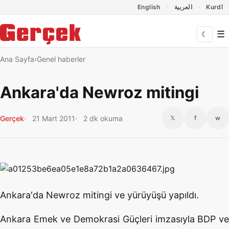
Dil Linkleri
İçeriğe geç
Navigasyonu atla
English
العربية
Kurdî
☰
☾
Ana Sayfa
Genel haberler
Ankara'da Newroz mitingi
Gerçek
21 Mart 2011
2 dk okuma
𝕏
f
w
Ankara'da Newroz mitingi ve yürüyüşü yapıldı.
Ankara Emek ve Demokrasi Güçleri imzasıyla BDP ve