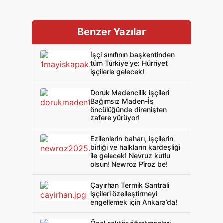
Benzer Yazılar
İşçi sınıfının başkentinden
tüm Türkiye’ye: Hürriyet
işçilerle gelecek!
Doruk Madencilik işçileri
Bağımsız Maden-İş
öncülüğünde direnişten
zafere yürüyor!
Ezilenlerin baharı, işçilerin
birliği ve halkların kardeşliği
ile gelecek! Nevruz kutlu
olsun! Newroz Pîroz be!
Çayırhan Termik Santrali
işçileri özelleştirmeyi
engellemek için Ankara’da!
Özel sektör öğretmenleri