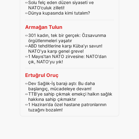
Solu felç eden düzen siyaseti ve
NATO’culuk zilleti!
Dünya kupasında kimi tutalım?
Armağan Tulun
301 kadın, tek bir gerçek: Özsavunma
örgütlenmeleri yaşatır
ABD tehditlerine karşı Küba’yı savun!
NATO’ya karşı genel greve!
1 Mayıs’tan NATO zirvesine: NATO’dan
çık, NATO’yu yık!
Ertuğrul Oruç
Dev Sağlık-İş barajı aştı: Bu daha
başlangıç, mücadeleye devam!
TTB’ye sahip çıkmak emekçi halkın sağlık
hakkına sahip çıkmaktır
1 Haziran’da özel hastane patronlarının
tuzağını bozalım!