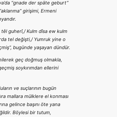
ya’da “gnade der späte geburt”
“aklanma” girişimi, Ermeni
eyandır.
 têl guherî,/ Kulm dîsa ew kulm
rda tel değişti,/ Yumruk yine o
geçmiş”, bugünde yaşayan dündür.
enilerek geç doğmuş olmakla,
 geçmiş soykırımdan ellerini
luların ve suçlarının bugün
Sıra mallara mülklere el konması
ına gelince başını öte yana
ldir. Böylesi bir tutum,