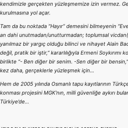
kendimizle gerçekten yüzleşmemize izin vermez. Ge
kurulmasına yol açar.
Tam da bu noktada “Hayır” demesini bilmeyenin “Evet
an dahi unutmadan/unutturmadan; toplumsal vicdan(
yanılmaz bir yargıç olduğu bilinci ve nihayet Alain B
değil, pratik bir iştir,” kararlılığıyla Ermeni Soykırı
birlikte “- Ben diğer bir senim. -Sen diğer bir bensin
kez daha, gerçeklerle yüzleşmek için…
Hem de 2005 yılında Osmanlı tapu kayıtlarının Türkç
konması projesini MGK’nın, milli güvenliğe aykırı bula
Türkiye’de…