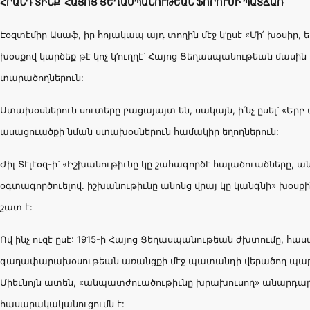
ՀՐԱՆԴ
ՏԻՆՔ՝
ՀԱՅՈՑ
ՑԵՂԱՍՊԱՆՈՒԹԵԱՆ
ՖՈՐՈՒՄԻ
ՊԱՏՃԱՌ
Էօզտէմիր Ասաֆ, իր հոյակապ այդ տողին մէջ կ’ըսէ «Մի՛ խօսիր, ե
խօսքով կարծեք թէ կոչ կ’ուղղէ՝ Հայոց Ցեղասպանութեան մասին
տարածողներուն:
Ստախօսներուն սուտերը բացայայտ են, սակայն, ի՛նչ ըսել՝ «Երբ
ասացուածքի նման ստախօսներուն համակիր եղողներուն:
Ժիլ Տէլէօզ-ի՝ «Իշխանութիւնը կը շահագործէ հալածուածները, ան
օգտագործուելով. իշխանութիւնը անոնց վրայ կը կանգնի» խօսք
շատ է:
Ով ինչ ուզէ ըսէ: 1915-ի Հայոց Ցեղասպանութեան ժխտումը, 
գաղափարախօսութեան առանցքի մէջ պատանդի վերածող պար
Միեւնոյն ատեն, «անպատժուածութիւնը խրախուսող» անարդար
հասարակականուցումն է: