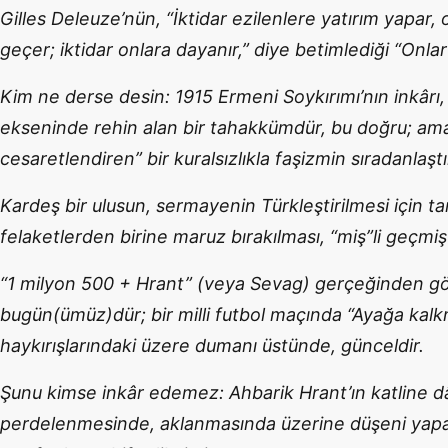
Gilles Deleuze’nün, “İktidar ezilenlere yatırım yapar, 
geçer; iktidar onlara dayanır,” diye betimlediği “Onlar
Kim ne derse desin: 1915 Ermeni Soykırımı’nın inkârı,
ekseninde rehin alan bir tahakkümdür, bu doğru; ama
cesaretlendiren” bir kuralsızlıkla faşizmin sıradanlaştı
Kardeş bir ulusun, sermayenin Türkleştirilmesi için t
felaketlerden birine maruz bırakılması, “miş”li geçmi
“1 milyon 500 + Hrant” (veya Sevag) gerçeğinden g
bugün(ümüz)dür; bir milli futbol maçında “Ayağa kalk
haykırışlarındaki üzere dumanı üstünde, günceldir.
Şunu kimse inkâr edemez: Ahbarik Hrant’ın katline dâ
perdelenmesinde, aklanmasında üzerine düşeni yapan ka