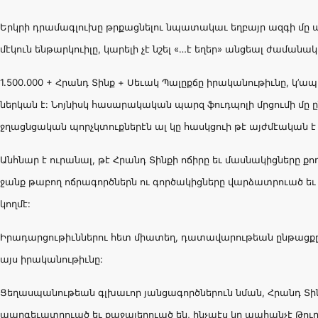
Երկրի դրամագլուխը թրքացնելու նպատակաւ եղբայր ազգի մը
մէկուն ենթարկուիլը, կարելի չէ նշել «…է եղեր» անցեալ ժաման
1.500.000 + Հրանդ Տինք + Սեւակ Պալըքճը իրականութիւնը, կ’ա
ներկան է: Նոյնիսկ հասարակական պարզ ֆուդպոլի մրցումի մը ը
ջղացնցական պորչկտուքներէն ալ կը հասկցուի թէ այժմէական է 
Անհնար է ուրանալ, թէ Հրանդ Տինքի ոճիրը եւ մասնակիցները 
ջանք թաբող ոճրագործներն ու գործակիցները վարձատրուած 
կողմէ:
Իրադարցութիւններու հետ միատեղ, դատավարութեան ընթացքը 
այս իրականութիւնը:
Ցեղասպանութեան գլխաւոր յանցագործներուն նման, Հրանդ Տի
պարգեւատրուած եւ քաջալերուած են, ինչպէս կը պահանչէ Թու