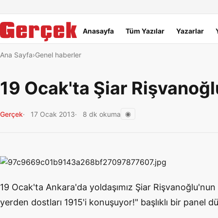
Dil Linkleri
İçeriğe geç
Navigasyonu atla
Ana menü
Anasayfa
Tüm Yazılar
Yazarlar
Ana Sayfa
Genel haberler
19 Ocak'ta Şiar Rişvanoğl
◉
Gerçek
17 Ocak 2013
8 dk okuma
19 Ocak'ta Ankara'da yoldaşımız Şiar Rişvanoğlu'nun da
yerden dostları 1915'i konuşuyor!" başlıklı bir panel 