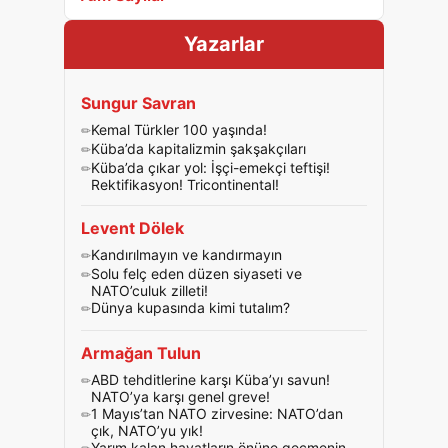
Yazarlar
Sungur Savran
Kemal Türkler 100 yaşında!
Küba’da kapitalizmin şakşakçıları
Küba’da çıkar yol: İşçi-emekçi teftişi!
Rektifikasyon! Tricontinental!
Levent Dölek
Kandırılmayın ve kandırmayın
Solu felç eden düzen siyaseti ve
NATO’culuk zilleti!
Dünya kupasında kimi tutalım?
Armağan Tulun
ABD tehditlerine karşı Küba’yı savun!
NATO’ya karşı genel greve!
1 Mayıs’tan NATO zirvesine: NATO’dan
çık, NATO’yu yık!
Yarım kalan hayatların önüne geçmenin