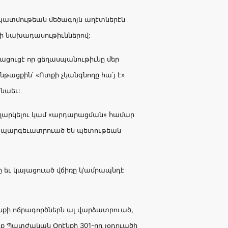
 պատմութեան մեծագոյն աղէտներէն
ակի նախադասութիւններով:
պացուցէ որ ցեղասպանութիւնը մեր
նթացքին՝ «Ոտքի չկանգնողը հա՛յ է»
նաեւ:
քողարկելու կամ «արդարացման» համար
եւ պարգեւատրուած են պետութեան
եւ կայացուած վճիռը կ’ամրապնդէ
նքի ոճրագործներն ալ վարձատրուած,
րք Պատժական Օրէնքի 301-րդ յօդուածի