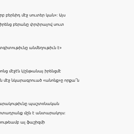
րբ բերնիդ մէջ սուտեր կան»: Այս
 իրենց բերանը փրփրալով սուտ
 տգիտութիւնը անմեղութիւն է»
ոնց մէջէն կ’ընթանայ իրենցմէ
ին մէջ նկարագրուած «անոնք»ը որքա՜ն
հասարակութիւնը պաշտօնական
տադրանք մըն է անտարակոյս:
ութեամբ ալ ֆաշիզմի