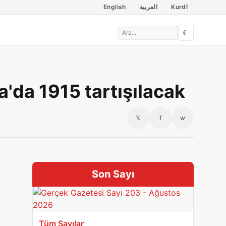
English
العربية
Kurdî
☾
a'da 1915 tartışılacak
𝕏
f
w
Son Sayı
Tüm Sayılar