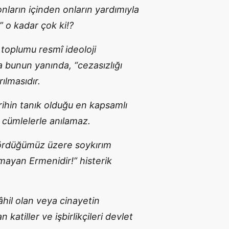
onların içinden onların yardımıyla
” o kadar çok ki!?
 toplumu resmî ideoloji
 bunun yanında, “cezasızlığı
rılmasıdır.
arihin tanık olduğu en kapsamlı
ş cümlelerle anılamaz.
ördüğümüz üzere soykırım
mayan Ermenidir!” histerik
hil olan veya cinayetin
tiller ve işbirlikçileri devlet