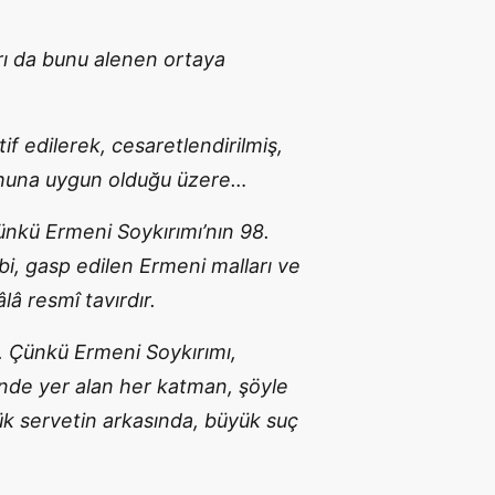
rı da bunu alenen ortaya
ltif edilerek, cesaretlendirilmiş,
ruhuna uygun olduğu üzere…
ünkü Ermeni Soykırımı’nın 98.
, gasp edilen Ermeni malları ve
â resmî tavırdır.
r. Çünkü Ermeni Soykırımı,
inde yer alan her katman, şöyle
ük servetin arkasında, büyük suç