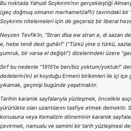
Bu noktada Yahudi Soykırımı’nın gerçekleştiği Alman
(geç doğmuş olmanın merhameti/affı) tavrındaki bir 
Soykırımı nitelemeleri için de geçersiz bir liberal hez
Neyzen Tevfik’in, “Stran dîsa ew stran e, di sazan de
e, hebe tenê dest guhêrî” (“Türkü yine o türkü, sazla
yumruk, bir varsa el değişti”) dizelerindeki üzere “
Sırf bu nedenle “1915’te ben/biz yoktum/yoktuk!” d
dedelerin(in) el koyduğu Ermeni birikimleri ile içi içe
yıkamak, geçmişi bugünde yaşatmaktır.
Tarihin karanlık sayfalarıyla yüzleşmek, öncelikle suç
yürürlükte olan uzantılarını tasfiye etmek demektir. 
konusuna veya Kemalizm döneminin karanlık sayfalar
çevirmek, namuslu ve samimi bir tarih yüzleşmesi deği