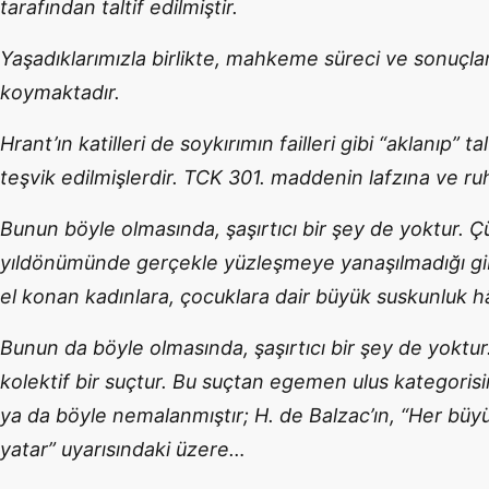
tarafından taltif edilmiştir.
Yaşadıklarımızla birlikte, mahkeme süreci ve sonuçla
koymaktadır.
Hrant’ın katilleri de soykırımın failleri gibi “aklanıp” ta
teşvik edilmişlerdir. TCK 301. maddenin lafzına ve 
Bunun böyle olmasında, şaşırtıcı bir şey de yoktur. Ç
yıldönümünde gerçekle yüzleşmeye yanaşılmadığı gibi
el konan kadınlara, çocuklara dair büyük suskunluk hâl
Bunun da böyle olmasında, şaşırtıcı bir şey de yoktu
kolektif bir suçtur. Bu suçtan egemen ulus kategoris
ya da böyle nemalanmıştır; H. de Balzac’ın, “Her büy
yatar” uyarısındaki üzere…