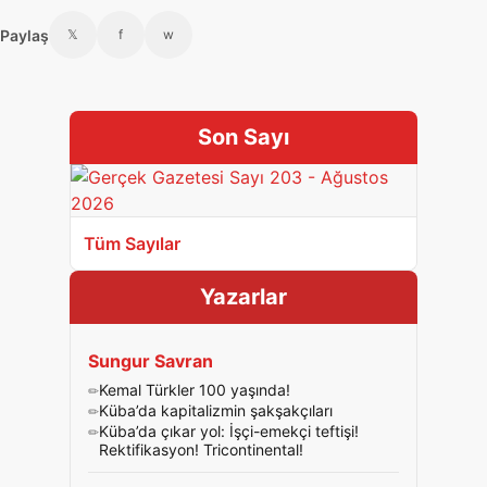
Paylaş
𝕏
f
w
Son Sayı
Tüm Sayılar
Yazarlar
Sungur Savran
Kemal Türkler 100 yaşında!
Küba’da kapitalizmin şakşakçıları
Küba’da çıkar yol: İşçi-emekçi teftişi!
Rektifikasyon! Tricontinental!