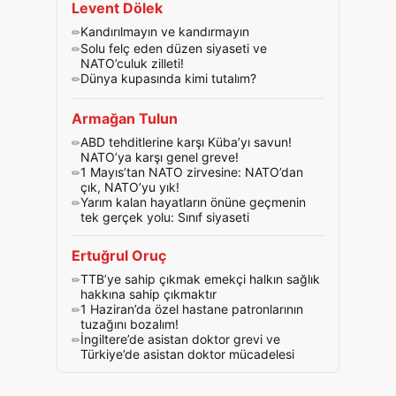
Levent Dölek
Kandırılmayın ve kandırmayın
Solu felç eden düzen siyaseti ve
NATO’culuk zilleti!
Dünya kupasında kimi tutalım?
Armağan Tulun
ABD tehditlerine karşı Küba’yı savun!
NATO’ya karşı genel greve!
1 Mayıs’tan NATO zirvesine: NATO’dan
çık, NATO’yu yık!
Yarım kalan hayatların önüne geçmenin
tek gerçek yolu: Sınıf siyaseti
Ertuğrul Oruç
TTB’ye sahip çıkmak emekçi halkın sağlık
hakkına sahip çıkmaktır
1 Haziran’da özel hastane patronlarının
tuzağını bozalım!
İngiltere’de asistan doktor grevi ve
Türkiye’de asistan doktor mücadelesi