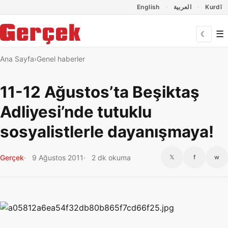
Dil Linkleri
İçeriğe geç
Navigasyonu atla
English
العربية
Kurdî
☰
☾
Ana Sayfa
Genel haberler
11-12 Ağustos’ta Beşiktaş
Adliyesi’nde tutuklu
sosyalistlerle dayanışmaya!
Gerçek
9 Ağustos 2011
2 dk okuma
𝕏
f
w