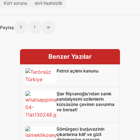
Kürt sorunu
sivil itaatsizlik
Paylaş
𝕏
f
w
Benzer Yazılar
Petrol açılımı kanunu
Şiar Rişvanoğlu’ndan sanık
sandalyesini ezilenlerin
kürsüsüne çeviren savunma
ve beraat!
Sömürgeci burjuvazinin
çıkarlarına kılıf ve gizli
diplomasiye paravan