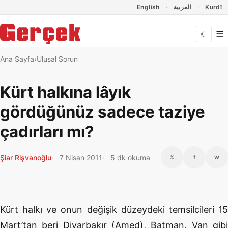
Dil Linkleri
İçeriğe geç
Navigasyonu atla
English
العربية
Kurdî
☰
☾
Ana Sayfa
Ulusal Sorun
Kürt halkına lâyık
gördüğünüz sadece taziye
çadırları mı?
Şiar Rişvanoğlu
7 Nisan 2011
5 dk okuma
𝕏
f
w
Kürt halkı ve onun değişik düzeydeki temsilcileri 15
Mart’tan beri Diyarbakır (Amed), Batman, Van gibi