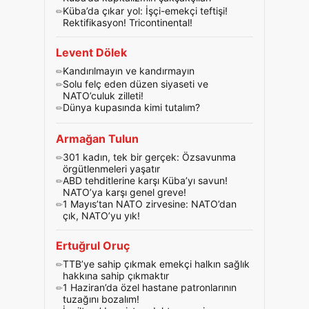
Küba’da çıkar yol: İşçi-emekçi teftişi!
Rektifikasyon! Tricontinental!
Levent Dölek
Kandırılmayın ve kandırmayın
Solu felç eden düzen siyaseti ve
NATO’culuk zilleti!
Dünya kupasında kimi tutalım?
Armağan Tulun
301 kadın, tek bir gerçek: Özsavunma
örgütlenmeleri yaşatır
ABD tehditlerine karşı Küba’yı savun!
NATO’ya karşı genel greve!
1 Mayıs’tan NATO zirvesine: NATO’dan
çık, NATO’yu yık!
Ertuğrul Oruç
TTB’ye sahip çıkmak emekçi halkın sağlık
hakkına sahip çıkmaktır
1 Haziran’da özel hastane patronlarının
tuzağını bozalım!