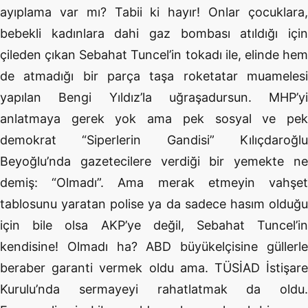
ayıplama var mı? Tabii ki hayır! Onlar çocuklara,
bebekli kadınlara dahi gaz bombası atıldığı için
çileden çıkan Sebahat Tuncel’in tokadı ile, elinde hem
de atmadığı bir parça taşa roketatar muamelesi
yapılan Bengi Yıldız’la uğraşadursun. MHP’yi
anlatmaya gerek yok ama pek sosyal ve pek
demokrat “Siperlerin Gandisi” Kılıçdaroğlu
Beyoğlu’nda gazetecilere verdiği bir yemekte ne
demiş: “Olmadı”. Ama merak etmeyin vahşet
tablosunu yaratan polise ya da sadece hasım olduğu
için bile olsa AKP’ye değil, Sebahat Tuncel’in
kendisine! Olmadı ha? ABD büyükelçisine güllerle
beraber garanti vermek oldu ama. TÜSİAD İstişare
Kurulu’nda sermayeyi rahatlatmak da oldu.