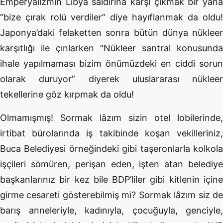
Emperyalizmin Libya saldırına karşı çıkmak bir yana
“bize çırak rolü verdiler” diye hayıflanmak da oldu!
Japonya’daki felaketten sonra bütün dünya nükleer
karşıtlığı ile çınlarken “Nükleer santral konusunda
ihale yapılmaması bizim önümüzdeki en ciddi sorun
olarak duruyor” diyerek uluslararası nükleer
tekellerine göz kırpmak da oldu!
Olmamışmış! Sormak lâzım sizin otel lobilerinde,
irtibat bürolarında iş takibinde koşan vekilleriniz,
Buca Belediyesi örneğindeki gibi taşeronlarla kolkola
işçileri sömüren, perişan eden, işten atan belediye
başkanlarınız bir kez bile BDP’liler gibi kitlenin içine
girme cesareti gösterebilmiş mi? Sormak lâzım siz de
barış anneleriyle, kadınıyla, çocuğuyla, genciyle,