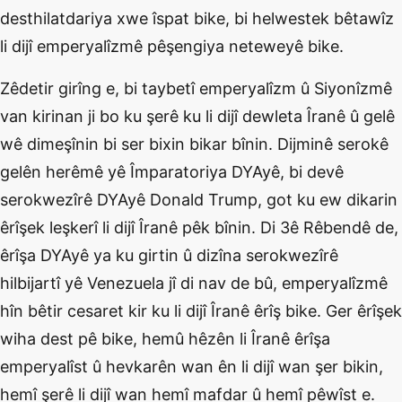
desthilatdariya xwe îspat bike, bi helwestek bêtawîz
li dijî emperyalîzmê pêşengiya neteweyê bike.
Zêdetir girîng e, bi taybetî emperyalîzm û Siyonîzmê
van kirinan ji bo ku şerê ku li dijî dewleta Îranê û gelê
wê dimeşînin bi ser bixin bikar bînin. Dijminê serokê
gelên herêmê yê Împaratoriya DYAyê, bi devê
serokwezîrê DYAyê Donald Trump, got ku ew dikarin
êrîşek leşkerî li dijî Îranê pêk bînin. Di 3ê Rêbendê de,
êrîşa DYAyê ya ku girtin û dizîna serokwezîrê
hilbijartî yê Venezuela jî di nav de bû, emperyalîzmê
hîn bêtir cesaret kir ku li dijî Îranê êrîş bike. Ger êrîşek
wiha dest pê bike, hemû hêzên li Îranê êrîşa
emperyalîst û hevkarên wan ên li dijî wan şer bikin,
hemî şerê li dijî wan hemî mafdar û hemî pêwîst e.