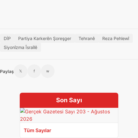
DİP
Partiya Karkerên Şoreşger
Tehranê
Reza Pehlewî
Siyonîzma Îsraîlê
Paylaş
𝕏
f
w
Son Sayı
Tüm Sayılar