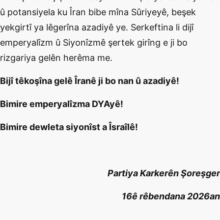
û potansiyela ku Îran bibe mîna Sûriyeyê, beşek
yekgirtî ya lêgerîna azadiyê ye. Serkeftina li dijî
emperyalîzm û Siyonîzmê şertek girîng e ji bo
rizgariya gelên herêma me.
Bijî têkoşîna gelê Îranê ji bo nan û azadiyê!
Bimire emperyalîzma DYAyê!
Bimire dewleta siyonîst a Îsraîlê!
Partiya Karkerên Şoreşger
16ê rêbendana 2026an