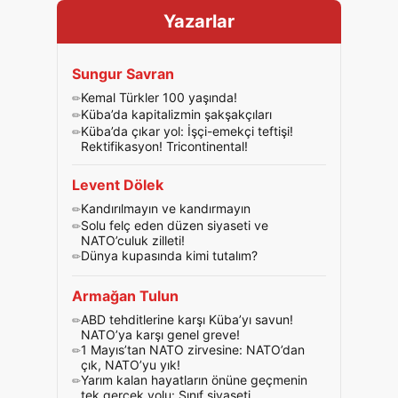
Yazarlar
Sungur Savran
Kemal Türkler 100 yaşında!
Küba’da kapitalizmin şakşakçıları
Küba’da çıkar yol: İşçi-emekçi teftişi!
Rektifikasyon! Tricontinental!
Levent Dölek
Kandırılmayın ve kandırmayın
Solu felç eden düzen siyaseti ve
NATO’culuk zilleti!
Dünya kupasında kimi tutalım?
Armağan Tulun
ABD tehditlerine karşı Küba’yı savun!
NATO’ya karşı genel greve!
1 Mayıs’tan NATO zirvesine: NATO’dan
çık, NATO’yu yık!
Yarım kalan hayatların önüne geçmenin
tek gerçek yolu: Sınıf siyaseti