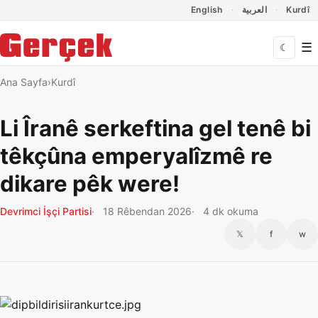
Dil Linkleri
İçeriğe geç
Navigasyonu atla
English
العربية
Kurdî
☰
☾
Ana Sayfa
Kurdî
Li Îranê serkeftina gel tenê bi
têkçûna emperyalîzmê re
dikare pêk were!
Devrimci İşçi Partisi
18 Rêbendan 2026
4 dk okuma
𝕏
f
w