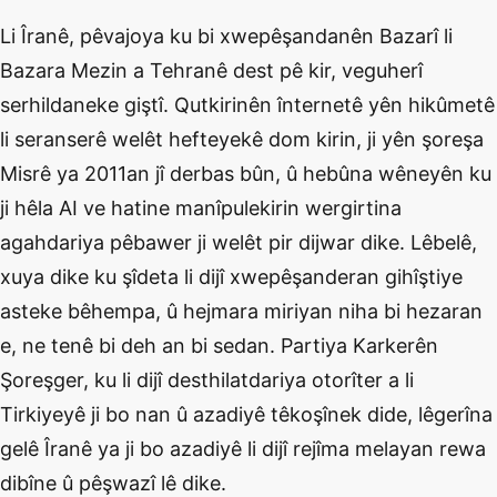
Li Îranê, pêvajoya ku bi xwepêşandanên Bazarî li
Bazara Mezin a Tehranê dest pê kir, veguherî
serhildaneke giştî. Qutkirinên înternetê yên hikûmetê
li seranserê welêt hefteyekê dom kirin, ji yên şoreşa
Misrê ya 2011an jî derbas bûn, û hebûna wêneyên ku
ji hêla AI ve hatine manîpulekirin wergirtina
agahdariya pêbawer ji welêt pir dijwar dike. Lêbelê,
xuya dike ku şîdeta li dijî xwepêşanderan gihîştiye
asteke bêhempa, û hejmara miriyan niha bi hezaran
e, ne tenê bi deh an bi sedan. Partiya Karkerên
Şoreşger, ku li dijî desthilatdariya otorîter a li
Tirkiyeyê ji bo nan û azadiyê têkoşînek dide, lêgerîna
gelê Îranê ya ji bo azadiyê li dijî rejîma melayan rewa
dibîne û pêşwazî lê dike.