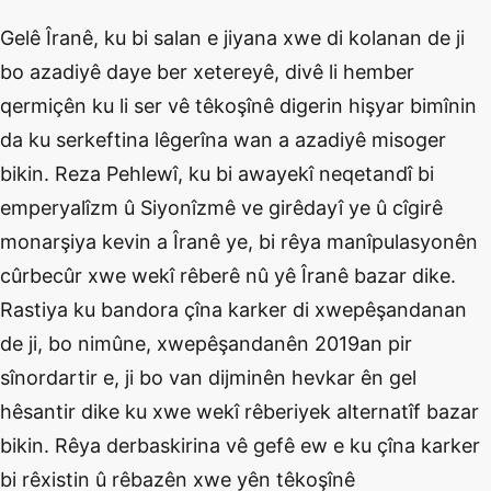
Gelê Îranê, ku bi salan e jiyana xwe di kolanan de ji
bo azadiyê daye ber xetereyê, divê li hember
qermiçên ku li ser vê têkoşînê digerin hişyar bimînin
da ku serkeftina lêgerîna wan a azadiyê misoger
bikin. Reza Pehlewî, ku bi awayekî neqetandî bi
emperyalîzm û Siyonîzmê ve girêdayî ye û cîgirê
monarşiya kevin a Îranê ye, bi rêya manîpulasyonên
cûrbecûr xwe wekî rêberê nû yê Îranê bazar dike.
Rastiya ku bandora çîna karker di xwepêşandanan
de ji, bo nimûne, xwepêşandanên 2019an pir
sînordartir e, ji bo van dijminên hevkar ên gel
hêsantir dike ku xwe wekî rêberiyek alternatîf bazar
bikin. Rêya derbaskirina vê gefê ew e ku çîna karker
bi rêxistin û rêbazên xwe yên têkoşînê