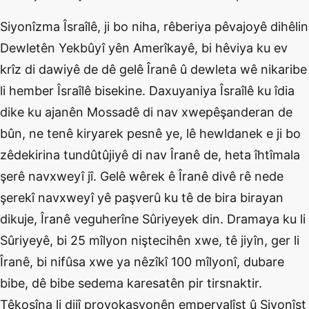
Siyonîzma Îsraîlê, ji bo niha, rêberiya pêvajoyê dihêlin
Dewletên Yekbûyî yên Amerîkayê, bi hêviya ku ev
krîz di dawiyê de dê gelê Îranê û dewleta wê nikaribe
li hember Îsraîlê bisekine. Daxuyaniya Îsraîlê ku îdia
dike ku ajanên Mossadê di nav xwepêşanderan de
bûn, ne tenê kiryarek pesnê ye, lê hewldanek e ji bo
zêdekirina tundûtûjiyê di nav Îranê de, heta îhtîmala
şerê navxweyî jî. Gelê wêrek ê Îranê divê rê nede
şerekî navxweyî yê paşverû ku tê de bira birayan
dikuje, Îranê veguherîne Sûriyeyek din. Dramaya ku li
Sûriyeyê, bi 25 mîlyon niştecihên xwe, tê jiyîn, ger li
Îranê, bi nifûsa xwe ya nêzîkî 100 mîlyonî, dubare
bibe, dê bibe sedema karesatên pir tirsnaktir.
Têkoşîna li dijî provokasyonên emperyalîst û Siyonîst