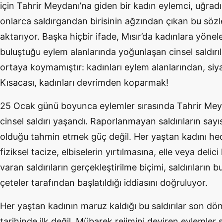
için Tahrir Meydanı’na giden bir kadın eylemci, uğradığı
onlarca saldırgandan birisinin ağzından çıkan bu sözle
aktarıyor. Başka hiçbir ifade, Mısır’da kadınlara yönel
buluştuğu eylem alanlarında yoğunlaşan cinsel saldırıl
ortaya koymamıştır: kadınları eylem alanlarından, si
Kısacası, kadınları devrimden koparmak!
25 Ocak günü boyunca eylemler sırasında Tahrir Meyd
cinsel saldırı yaşandı. Raporlanmayan saldırıların say
olduğu tahmin etmek güç değil. Her yaştan kadını hed
fiziksel tacize, elbiselerin yırtılmasına, elle veya delic
varan saldırıların gerçekleştirilme biçimi, saldırıların b
çeteler tarafından başlatıldığı iddiasını doğruluyor.
Her yaştan kadının maruz kaldığı bu saldırılar son dö
tarihinde ilk değil. Mübarek rejimini deviren eylemler 