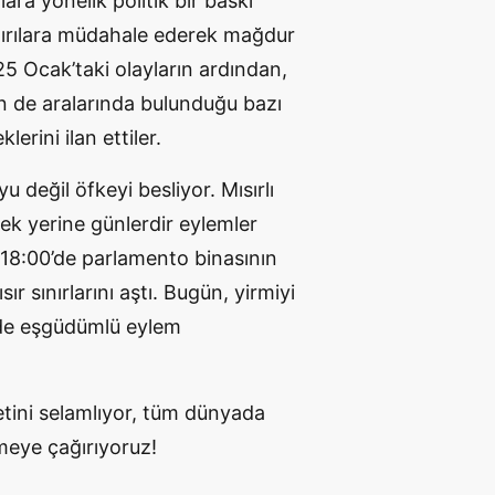
lara yönelik politik bir baskı
ldırılara müdahale ederek mağdur
25 Ocak’taki olayların ardından,
in de aralarında bulunduğu bazı
erini ilan ettiler.
u değil öfkeyi besliyor. Mısırlı
tmek yerine günlerdir eylemler
 18:00’de parlamento binasının
 sınırlarını aştı. Bugün, yirmiyi
ünde eşgüdümlü eylem
retini selamlıyor, tüm dünyada
meye çağırıyoruz!