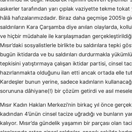
askerler tarafından yarı çıplak vaziyette tekme tokat
hâlâ hafızalarımızdadır. Biraz daha geçmişe 2005’e gi
saldırıların Kara Çarşamba diye anılan olaylarda, koll
ve hiçbir müdahale ile karşılaşmadan gerçekleştirild
Mısır’daki sosyalistlerle birlikte bu saldırılara tepki 
bugün iktidarda ve bu saldırıları durdurmakla yükümlü.
tepkisini yatıştırmaya çalışan iktidar partisi, cinsel tac
hazırlanmakta olduğunu ilan etti ancak ortada elle tu
Kardeşler bunun yerine, sadece kadınların kullanacağı
sorununa dâhiyane(!) bir çözüm getirdi ve asıl mesel
Mısır Kadın Hakları Merkezi’nin birkaç yıl önce gerçek
kadından 4’ünün cinsel tacize uğradığı ve bunların ya
kalıyor. Mısır’da gündelik yaşamın bir parçası olan 