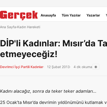
Dil Linkleri
İçeriğe geç
Navigasyonu atla
Ana menü
Anasayfa
Tüm Yazılar
Yazarlar
Ana Sayfa
Kadın Hareketi
DİP'li Kadınlar: Mısır’da 
etmeyeceğiz!
◉
Devrimci İşçi Partili Kadınlar
12 Şubat 2013
4 dk okuma
Kadını alacağız, sonra da teker teker adamları…
25 Ocak’ta Mısır’da devrimin yıldönümünü kutlamak v