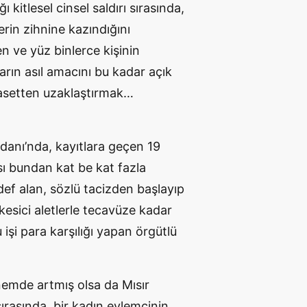
 kitlesel cinsel saldırı sırasında,
rin zihnine kazındığını
en ve yüz binlerce kişinin
arın asıl amacını bu kadar açık
yasetten uzaklaştırmak…
anı’nda, kayıtlara geçen 19
ısı bundan kat be kat fazla
ef alan, sözlü tacizden başlayıp
i kesici aletlerle tecavüze kadar
u işi para karşılığı yapan örgütlü
nemde artmış olsa da Mısır
sırasında, bir kadın eylemcinin