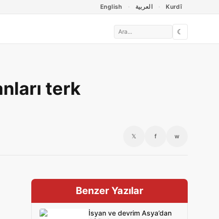
English
العربية
Kurdî
☾
nları terk
𝕏
f
w
Benzer Yazılar
İsyan ve devrim Asya’dan