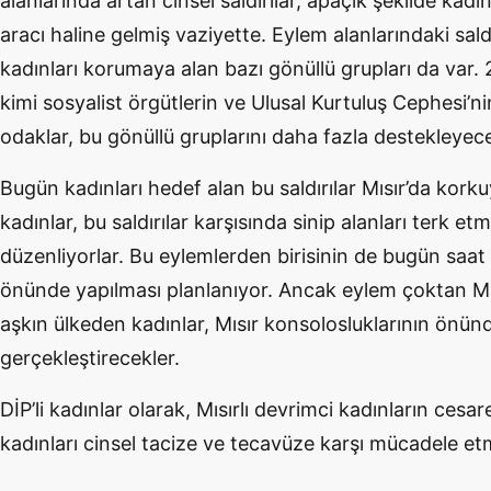
alanlarında artan cinsel saldırılar, apaçık şekilde kadın
aracı haline gelmiş vaziyette. Eylem alanlarındaki sa
kadınları korumaya alan bazı gönüllü grupları da var. 
kimi sosyalist örgütlerin ve Ulusal Kurtuluş Cephesi’n
odaklar, bu gönüllü gruplarını daha fazla destekleyecekl
Bugün kadınları hedef alan bu saldırılar Mısır’da korkuy
kadınlar, bu saldırılar karşısında sinip alanları terk e
düzenliyorlar. Bu eylemlerden birisinin de bugün saat
önünde yapılması planlanıyor. Ancak eylem çoktan Mısır
aşkın ülkeden kadınlar, Mısır konsolosluklarının ön
gerçekleştirecekler.
DİP’li kadınlar olarak, Mısırlı devrimci kadınların cesa
kadınları cinsel tacize ve tecavüze karşı mücadele et