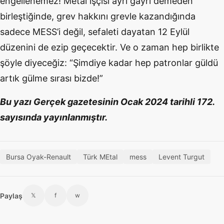
engellenemez! Metal işçisi ayrı gayrı demeden
birleştiğinde, grev hakkını grevle kazandığında
sadece MESS’i değil, sefaleti dayatan 12 Eylül
düzenini de ezip geçecektir. Ve o zaman hep birlikte
şöyle diyeceğiz: “Şimdiye kadar hep patronlar güldü
artık gülme sırası bizde!”
Bu yazı Gerçek gazetesinin Ocak 2024 tarihli 172.
sayısında yayınlanmıştır.
Bursa Oyak-Renault
Türk MEtal
mess
Levent Turgut
Paylaş
𝕏
f
w