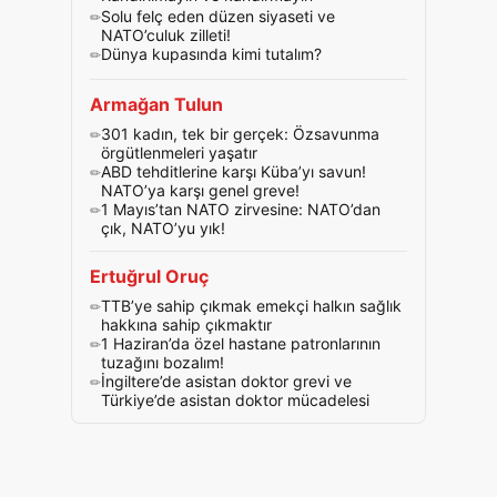
Solu felç eden düzen siyaseti ve
NATO’culuk zilleti!
Dünya kupasında kimi tutalım?
Armağan Tulun
301 kadın, tek bir gerçek: Özsavunma
örgütlenmeleri yaşatır
ABD tehditlerine karşı Küba’yı savun!
NATO’ya karşı genel greve!
1 Mayıs’tan NATO zirvesine: NATO’dan
çık, NATO’yu yık!
Ertuğrul Oruç
TTB’ye sahip çıkmak emekçi halkın sağlık
hakkına sahip çıkmaktır
1 Haziran’da özel hastane patronlarının
tuzağını bozalım!
İngiltere’de asistan doktor grevi ve
Türkiye’de asistan doktor mücadelesi