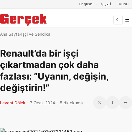
Dil Linkleri
İçeriğe geç
Navigasyonu atla
English
العربية
Kurdî
☰
☾
Ana Sayfa
İşçi ve Sendika
Renault’da bir işçi
çıkartmadan çok daha
fazlası: “Uyanın, değişin,
değiştirin!”
Levent Dölek
7 Ocak 2024
5 dk okuma
𝕏
f
w