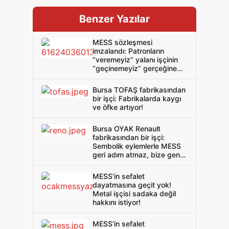
Benzer Yazılar
MESS sözleşmesi
imzalandı: Patronların
“veremeyiz” yalanı işçinin
“geçinemeyiz” gerçeğine
baskın çıktı!
Bursa TOFAŞ fabrikasından
bir işçi: Fabrikalarda kaygı
ve öfke artıyor!
Bursa OYAK Renault
fabrikasından bir işçi:
Sembolik eylemlerle MESS
geri adım atmaz, bize genel
grev genel direniş gerek!
MESS’in sefalet
dayatmasına geçit yok!
Metal işçisi sadaka değil
hakkını istiyor!
MESS’in sefalet