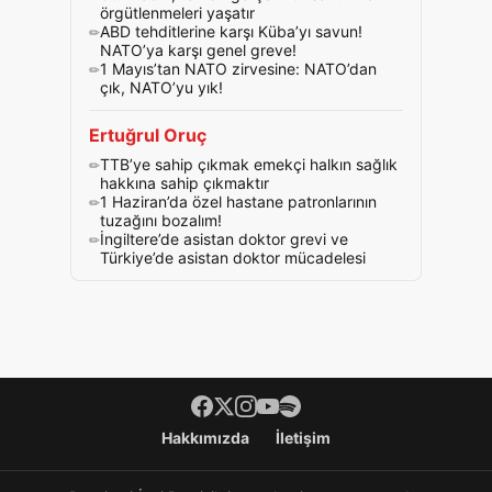
örgütlenmeleri yaşatır
ABD tehditlerine karşı Küba’yı savun!
NATO’ya karşı genel greve!
1 Mayıs’tan NATO zirvesine: NATO’dan
çık, NATO’yu yık!
Ertuğrul Oruç
TTB’ye sahip çıkmak emekçi halkın sağlık
hakkına sahip çıkmaktır
1 Haziran’da özel hastane patronlarının
tuzağını bozalım!
İngiltere’de asistan doktor grevi ve
Türkiye’de asistan doktor mücadelesi
Footer menü
Hakkımızda
İletişim