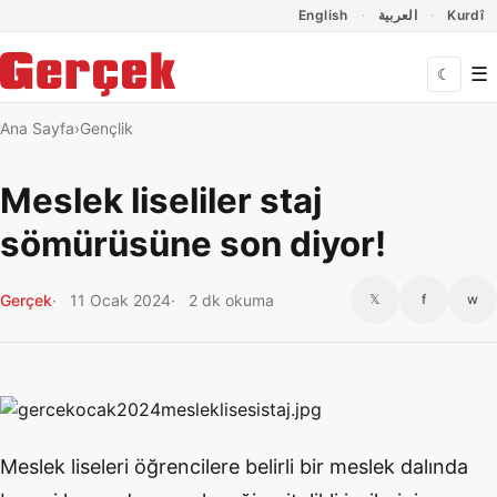
Dil Linkleri
İçeriğe geç
Navigasyonu atla
English
العربية
Kurdî
☰
☾
Ana Sayfa
Gençlik
Meslek liseliler staj
sömürüsüne son diyor!
Gerçek
11 Ocak 2024
2 dk okuma
𝕏
f
w
Meslek liseleri öğrencilere belirli bir meslek dalında