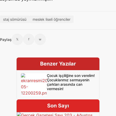
staj sömürüsü
meslek liseli öğrenciler
Paylaş
𝕏
f
w
Benzer Yazılar
Çocuk işçiliğine son verelim!
Çocuklarımız sermayenin
çarkları arasında can
vermesin!
Son Sayı