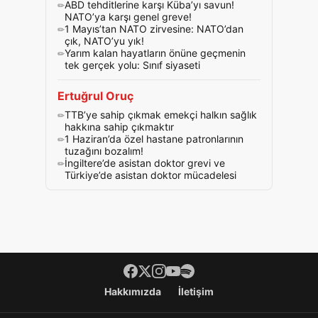
ABD tehditlerine karşı Küba’yı savun!
NATO’ya karşı genel greve!
1 Mayıs’tan NATO zirvesine: NATO’dan
çık, NATO’yu yık!
Yarım kalan hayatların önüne geçmenin
tek gerçek yolu: Sınıf siyaseti
Ertuğrul Oruç
TTB’ye sahip çıkmak emekçi halkın sağlık
hakkına sahip çıkmaktır
1 Haziran’da özel hastane patronlarının
tuzağını bozalım!
İngiltere’de asistan doktor grevi ve
Türkiye’de asistan doktor mücadelesi
Footer menü
Hakkımızda
İletişim