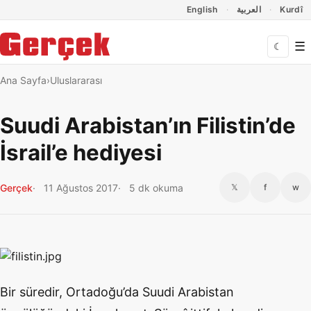
Dil Linkleri
İçeriğe geç
Navigasyonu atla
English
العربية
Kurdî
☰
☾
Ana Sayfa
Uluslararası
Suudi Arabistan’ın Filistin’de
İsrail’e hediyesi
Gerçek
11 Ağustos 2017
5 dk okuma
𝕏
f
w
Bir süredir, Ortadoğu’da Suudi Arabistan