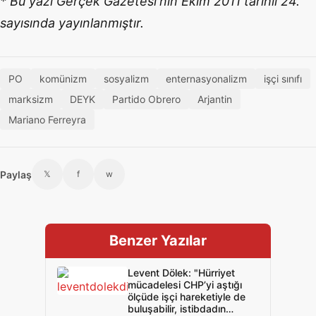
* Bu yazı Gerçek Gazetesi'nin Ekim 2011 tarihli 24.
sayısında yayınlanmıştır.
PO
komünizm
sosyalizm
enternasyonalizm
işçi sınıfı
marksizm
DEYK
Partido Obrero
Arjantin
Mariano Ferreyra
Paylaş
𝕏
f
w
Benzer Yazılar
Levent Dölek: "Hürriyet
mücadelesi CHP’yi aştığı
ölçüde işçi hareketiyle de
buluşabilir, istibdadın