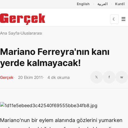
Dil Linkleri
İçeriğe geç
Navigasyonu atla
English
العربية
Kurdî
☰
☾
Ana Sayfa
Uluslararası
Mariano Ferreyra'nın kanı
yerde kalmayacak!
Gerçek
20 Ekim 2011
4 dk okuma
𝕏
f
w
Mariano'nun bir eylem alanında gözlerini yumarken