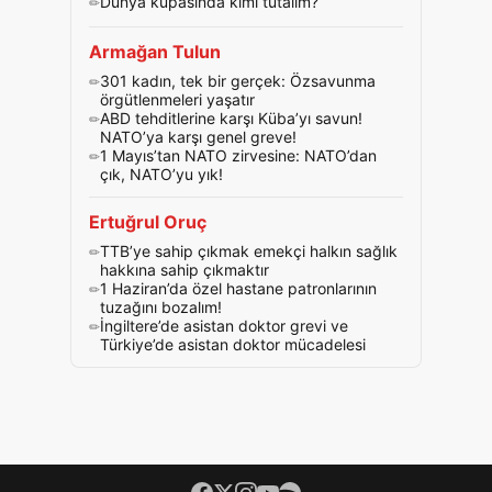
Dünya kupasında kimi tutalım?
Armağan Tulun
301 kadın, tek bir gerçek: Özsavunma
örgütlenmeleri yaşatır
ABD tehditlerine karşı Küba’yı savun!
NATO’ya karşı genel greve!
1 Mayıs’tan NATO zirvesine: NATO’dan
çık, NATO’yu yık!
Ertuğrul Oruç
TTB’ye sahip çıkmak emekçi halkın sağlık
hakkına sahip çıkmaktır
1 Haziran’da özel hastane patronlarının
tuzağını bozalım!
İngiltere’de asistan doktor grevi ve
Türkiye’de asistan doktor mücadelesi