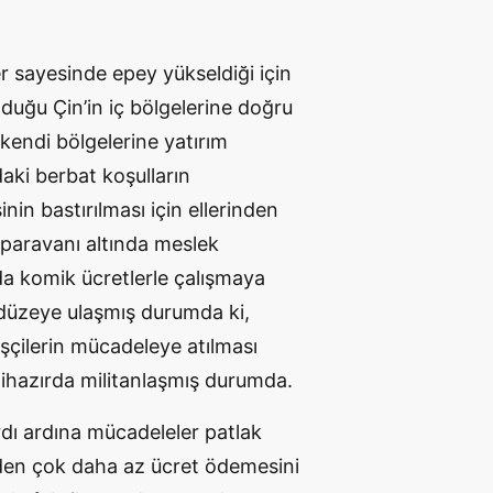
er sayesinde epey yükseldiği için
lduğu Çin’in iç bölgelerine doğru
 kendi bölgelerine yatırım
daki berbat koşulların
nin bastırılması için ellerinden
 paravanı altında meslek
da komik ücretlerle çalışmaya
r düzeye ulaşmış durumda ki,
işçilerin mücadeleye atılması
hâlihazırda militanlaşmış durumda.
rdı ardına mücadeleler patlak
nden çok daha az ücret ödemesini