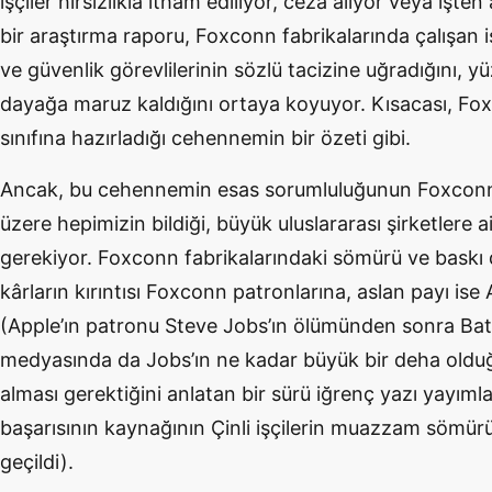
işçiler hırsızlıkla itham ediliyor, ceza alıyor veya işte
bir araştırma raporu, Foxconn fabrikalarında çalışan iş
ve güvenlik görevlilerinin sözlü tacizine uğradığını, yüzd
dayağa maruz kaldığını ortaya koyuyor. Kısacası, Fox
sınıfına hazırladığı cehennemin bir özeti gibi.
Ancak, bu cehennemin esas sorumluluğunun Foxconn’
üzere hepimizin bildiği, büyük uluslararası şirketlere 
gerekiyor. Foxconn fabrikalarındaki sömürü ve baskı 
kârların kırıntısı Foxconn patronlarına, aslan payı ise
(Apple’ın patronu Steve Jobs’ın ölümünden sonra Batı
medyasında da Jobs’ın ne kadar büyük bir deha oldu
alması gerektiğini anlatan bir sürü iğrenç yazı yayıml
başarısının kaynağının Çinli işçilerin muazzam sömür
geçildi).