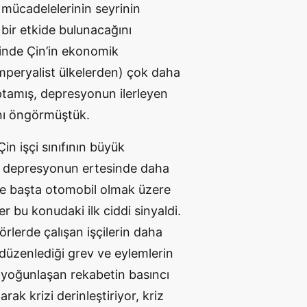
f mücadelelerinin seyrinin
bir etkide bulunacağını
inde Çin’in ekonomik
mperyalist ülkelerden) çok daha
ptamış, depresyonun ilerleyen
nı öngörmüştük.
n işçi sınıfının büyük
n depresyonun ertesinde daha
de başta otomobil olmak üzere
r bu konudaki ilk ciddi sinyaldi.
örlerde çalışan işçilerin daha
e düzenlediği grev ve eylemlerin
de yoğunlaşan rekabetin basıncı
ak krizi derinleştiriyor, kriz