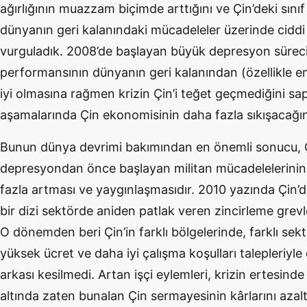
ağırlığının muazzam biçimde arttığını ve Çin’deki sını
dünyanın geri kalanındaki mücadeleler üzerinde ciddi 
vurguladık. 2008’de başlayan büyük depresyon sürec
performansının dünyanın geri kalanından (özellikle e
iyi olmasına rağmen krizin Çin’i teğet geçmediğini sa
aşamalarında Çin ekonomisinin daha fazla sıkışacağı
Bunun dünya devrimi bakımından en önemli sonucu, Çi
depresyondan önce başlayan militan mücadelelerini
fazla artması ve yaygınlaşmasıdır. 2010 yazında Çin’
bir dizi sektörde aniden patlak veren zincirleme grevle
O dönemden beri Çin’in farklı bölgelerinde, farklı sekt
yüksek ücret ve daha iyi çalışma koşulları talepleriyl
arkası kesilmedi. Artan işçi eylemleri, krizin ertesin
altında zaten bunalan Çin sermayesinin kârlarını azaltar