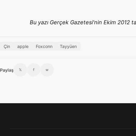
Bu yazı Gerçek Gazetesi'nin Ekim 2012 tari
Çin
apple
Foxconn
Tayyüen
Paylaş
𝕏
f
w
Footer menü