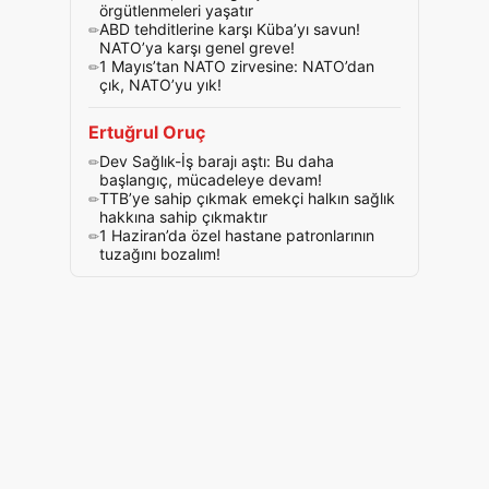
örgütlenmeleri yaşatır
ABD tehditlerine karşı Küba’yı savun!
NATO’ya karşı genel greve!
1 Mayıs’tan NATO zirvesine: NATO’dan
çık, NATO’yu yık!
Ertuğrul Oruç
Dev Sağlık-İş barajı aştı: Bu daha
başlangıç, mücadeleye devam!
TTB’ye sahip çıkmak emekçi halkın sağlık
hakkına sahip çıkmaktır
1 Haziran’da özel hastane patronlarının
tuzağını bozalım!