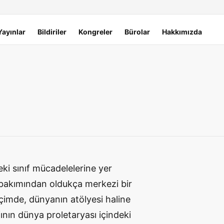
Yayınlar
Bildiriler
Kongreler
Bürolar
Hakkımızda
eki sınıf mücadelelerine yer
 bakımından oldukça merkezi bir
çimde, dünyanın atölyesi haline
fının dünya proletaryası içindeki