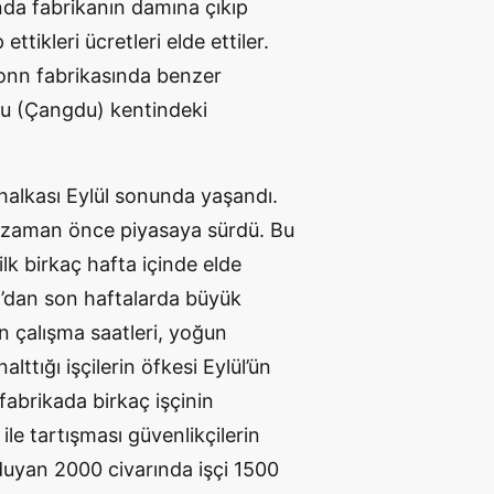
nda fabrikanın damına çıkıp
ttikleri ücretleri elde ettiler.
onn fabrikasında benzer
gdu (Çangdu) kentindeki
halkası Eylül sonunda yaşandı.
bir zaman önce piyasaya sürdü. Bu
lk birkaç hafta içinde elde
n’dan son haftalarda büyük
un çalışma saatleri, yoğun
ttığı işçilerin öfkesi Eylül’ün
fabrikada birkaç işçinin
 ile tartışması güvenlikçilerin
duyan 2000 civarında işçi 1500