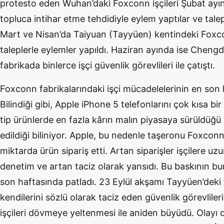
protesto eden Wuhan’daki Foxconn işçileri Şubat ayı
topluca intihar etme tehdidiyle eylem yaptılar ve talep e
Mart ve Nisan’da Taiyuan (Tayyüen) kentindeki Foxc
taleplerle eylemler yapıldı. Haziran ayında ise Chen
fabrikada binlerce işçi güvenlik görevlileri ile çatıştı.
Foxconn fabrikalarındaki işçi mücadelelerinin en son 
Bilindiği gibi, Apple iPhone 5 telefonlarını çok kısa 
tip ürünlerde en fazla kârın malın piyasaya sürüldüğü i
edildiği biliniyor. Apple, bu nedenle taşeronu Foxcon
miktarda ürün sipariş etti. Artan siparişler işçilere uz
denetim ve artan taciz olarak yansıdı. Bu baskının bunal
son haftasında patladı. 23 Eylül akşamı Tayyüen’deki 
kendilerini sözlü olarak taciz eden güvenlik görevlileri
işçileri dövmeye yeltenmesi ile aniden büyüdü. Olayı 