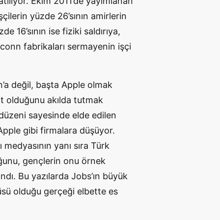
n atılıyor. Ekim 2011’de yayımlanan
çilerin yüzde 26’sının amirlerin
e 16’sının ise fiziki saldırıya,
conn fabrikaları sermayenin işçi
a değil, başta Apple olmak
ait olduğunu akılda tutmak
düzeni sayesinde elde edilen
 Apple gibi firmalara düşüyor.
 medyasının yanı sıra Türk
ğunu, gençlerin onu örnek
andı. Bu yazılarda Jobs’ın büyük
üsü olduğu gerçeği elbette es