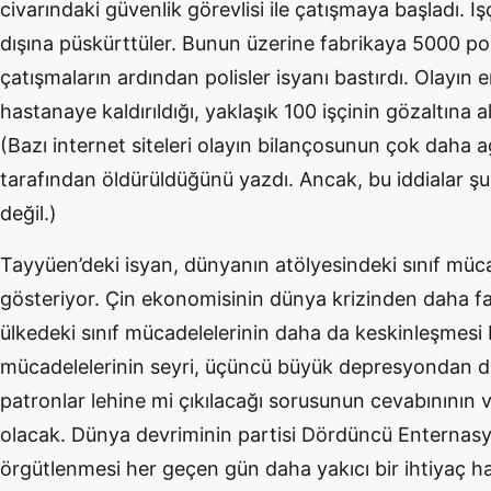
civarındaki güvenlik görevlisi ile çatışmaya başladı. İşç
dışına püskürttüler. Bunun üzerine fabrikaya 5000 pol
çatışmaların ardından polisler isyanı bastırdı. Olayın 
hastanaye kaldırıldığı, yaklaşık 100 işçinin gözaltına 
(Bazı internet siteleri olayın bilançosunun çok daha ağ
tarafından öldürüldüğünü yazdı. Ancak, bu iddialar şu 
değil.)
Tayyüen’deki isyan, dünyanın atölyesindeki sınıf müca
gösteriyor. Çin ekonomisinin dünya krizinden daha fa
ülkedeki sınıf mücadelelerinin daha da keskinleşmesi b
mücadelelerinin seyri, üçüncü büyük depresyondan dün
patronlar lehine mi çıkılacağı sorusunun cevabınının v
olacak. Dünya devriminin partisi Dördüncü Enternasyo
örgütlenmesi her geçen gün daha yakıcı bir ihtiyaç hal