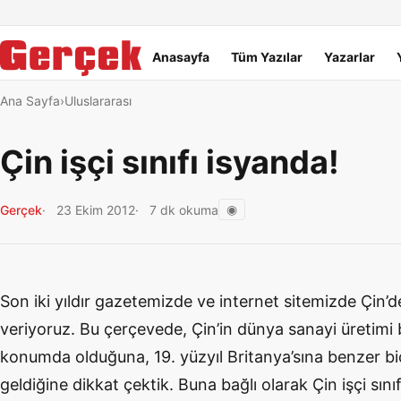
Dil Linkleri
İçeriğe geç
Navigasyonu atla
Ana menü
Anasayfa
Tüm Yazılar
Yazarlar
Ana Sayfa
Uluslararası
Çin işçi sınıfı isyanda!
◉
Gerçek
23 Ekim 2012
7 dk okuma
Son iki yıldır gazetemizde ve internet sitemizde Çin’d
veriyoruz. Bu çerçevede, Çin’in dünya sanayi üretimi
konumda olduğuna, 19. yüzyıl Britanya’sına benzer bi
geldiğine dikkat çektik. Buna bağlı olarak Çin işçi sını