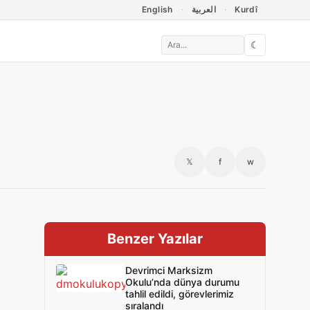
English
العربية
Kurdî
☾
𝕏
f
w
Benzer Yazılar
Devrimci Marksizm
Okulu’nda dünya durumu
tahlil edildi, görevlerimiz
sıralandı