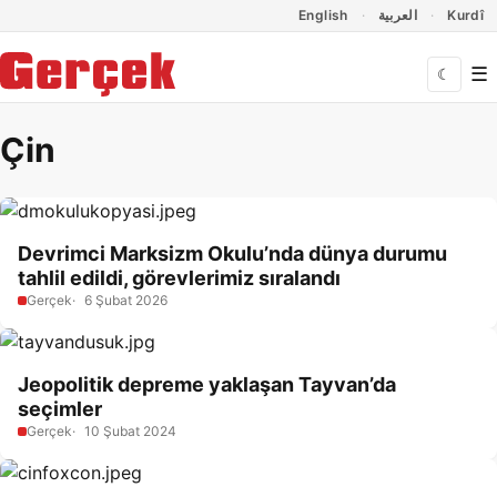
Dil Linkleri
İçeriğe geç
Navigasyonu atla
English
العربية
Kurdî
☰
☾
Çin
Devrimci Marksizm Okulu’nda dünya durumu
tahlil edildi, görevlerimiz sıralandı
Gerçek
6 Şubat 2026
Jeopolitik depreme yaklaşan Tayvan’da
seçimler
Gerçek
10 Şubat 2024