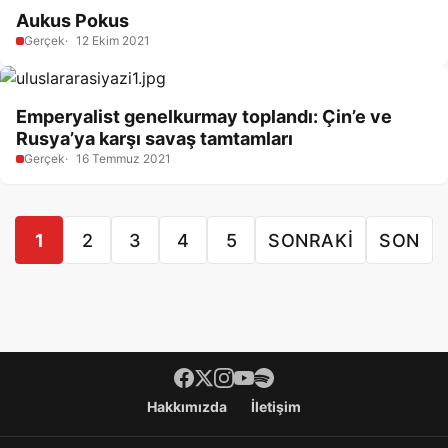
Aukus Pokus
Gerçek
12 Ekim 2021
Emperyalist genelkurmay toplandı: Çin’e ve
Rusya’ya karşı savaş tamtamları
Gerçek
16 Temmuz 2021
1
2
3
4
5
SONRAKI
SON
Footer menü
Hakkımızda
İletişim