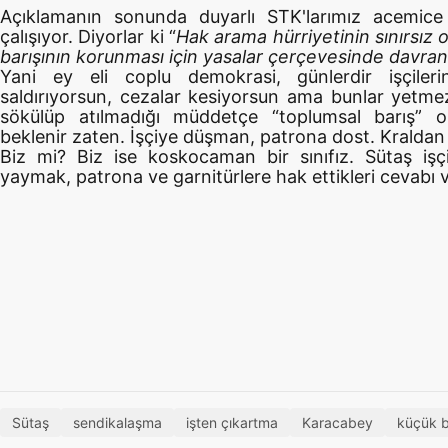
Açıklamanın sonunda duyarlı STK'larımız acemic
çalışıyor. Diyorlar ki “
Hak arama hürriyetinin sınırsız 
barışının korunması için yasalar çerçevesinde davranı
Yani ey eli coplu demokrasi, günlerdir işçilerin
saldırıyorsun, cezalar kesiyorsun ama bunlar yetmez
sökülüp atılmadığı müddetçe “toplumsal barış” 
beklenir zaten. İşçiye düşman, patrona dost. Kraldan 
Biz mi? Biz ise koskocaman bir sınıfız. Sütaş işçi
yaymak, patrona ve garnitürlere hak ettikleri cevabı v
Sütaş
sendikalaşma
işten çıkartma
Karacabey
küçük b