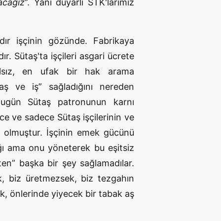
acağız
”. Yani duyarlı STK'larımız
dır işçinin gözünde. Fabrikaya
. Sütaş'ta işçileri asgari ücrete
alsız, en ufak bir hak arama
aş ve iş” sağladığını nereden
Bugün Sütaş patronunun karnı
ce ve sadece Sütaş işçilerinin ve
n olmuştur. İşçinin emek gücünü
ı ama onu yöneterek bu eşitsiz
kten” başka bir şey sağlamadılar.
k, biz üretmezsek, biz tezgahın
k, önlerinde yiyecek bir tabak aş