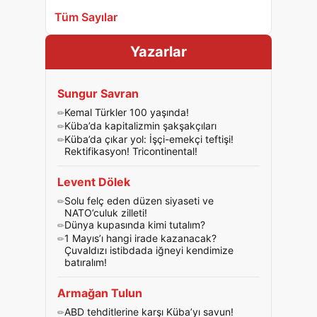
Tüm Sayılar
Yazarlar
Sungur Savran
Kemal Türkler 100 yaşında!
Küba’da kapitalizmin şakşakçıları
Küba’da çıkar yol: İşçi-emekçi teftişi!
Rektifikasyon! Tricontinental!
Levent Dölek
Solu felç eden düzen siyaseti ve
NATO’culuk zilleti!
Dünya kupasında kimi tutalım?
1 Mayıs’ı hangi irade kazanacak?
Çuvaldızı istibdada iğneyi kendimize
batıralım!
Armağan Tulun
ABD tehditlerine karşı Küba’yı savun!