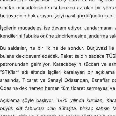
sınıflar mücadelesinde eşi benzeri az olan bir yö
burjuvazinin hak arayan işçiyi nasıl gördüğünün kanlı c
İşçilerin mücadelesi ise devam ediyor. Jandarmanın ve
kendilerini fabrika önüne zincirlemesine jandarma sal
Bu saldırılar, ne bir ilk ne de sondur. Burjuvazi ile 
bulana dek devam edecek. Fakat saldırı sadece TÜSİA
patronundan gelmiyor. Karacabey'in tüccarı ve esn
“STK'lar” adı altında işçileri karalayan bir açıklama
arasında, Ticaret ve Sanayi Odasından, Esnaflar od
Odasına dek hemen hemen tüm ticaret sermayesi ve e
Açıklama şöyle başlıyor:
1975 yılında kurulan, Kar
büyük süt fabrikası olan Sütaş’ta, birkaç şahsın fa