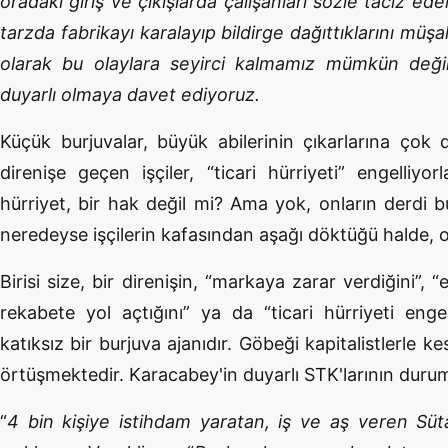
oradaki giriş ve çıkışlarda çalışanları sözle taciz ed
tarzda fabrikayı karalayıp bildirge dağıttıklarını müşa
olarak bu olaylara seyirci kalmamız mümkün deği
duyarlı olmaya davet ediyoruz.
Küçük burjuvalar, büyük abilerinin çıkarlarına çok 
direnişe geçen işçiler, “ticari hürriyeti” engelliyo
hürriyet, bir hak değil mi? Ama yok, onların derdi b
neredeyse işçilerin kafasından aşağı döktüğü halde, on
Birisi size, bir direnişin, “markaya zarar verdiğini”, “e
rekabete yol açtığını” ya da “ticari hürriyeti engell
katıksız bir burjuva ajanıdır. Göbeği kapitalistlerle kes
örtüşmektedir. Karacabey'in duyarlı STK'larının duru
“
4 bin kişiye istihdam yaratan, iş ve aş veren Süt