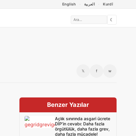
English
العربية
Kurdî
☾
𝕏
f
w
Benzer Yazılar
Açlık sınırında asgari ücrete
DİP’in cevabı: Daha fazla
örgütlülük, daha fazla grev,
daha fazla mücadele!