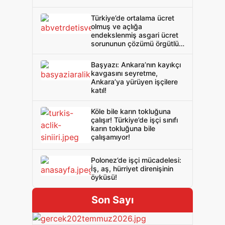
Türkiye’de ortalama ücret
olmuş ve açlığa
endekslenmiş asgari ücret
sorununun çözümü örgütlü
mücadelededir: Sadaka
değil toplu sözleşme!
Başyazı: Ankara’nın kayıkçı
kavgasını seyretme,
Ankara’ya yürüyen işçilere
katıl!
Köle bile karın tokluğuna
çalışır! Türkiye’de işçi sınıfı
karın tokluğuna bile
çalışamıyor!
Polonez’de işçi mücadelesi:
İş, aş, hürriyet direnişinin
öyküsü!
Son Sayı