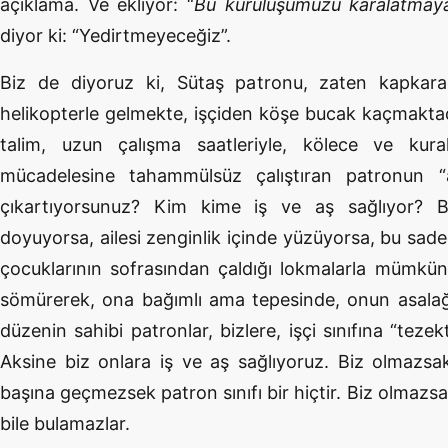
açıklama. Ve ekliyor: “
Bu kuruluşumuzu karalatmay
diyor ki: “Yedirtmeyeceğiz”.
Biz de diyoruz ki, Sütaş patronu, zaten kapkara
helikopterle gelmekte, işçiden köşe bucak kaçmaktadır
talim, uzun çalışma saatleriyle, kölece ve kur
mücadelesine tahammülsüz çalıştıran patronun “
çıkartıyorsunuz? Kim kime iş ve aş sağlıyor? 
doyuyorsa, ailesi zenginlik içinde yüzüyorsa, bu sade
çocuklarının sofrasından çaldığı lokmalarla mümkü
sömürerek, ona bağımlı ama tepesinde, onun asalağ
düzenin sahibi patronlar, bizlere, işçi sınıfına “teze
Aksine biz onlara iş ve aş sağlıyoruz. Biz olmazsa
başına geçmezsek patron sınıfı bir hiçtir. Biz olmazsa
bile bulamazlar.