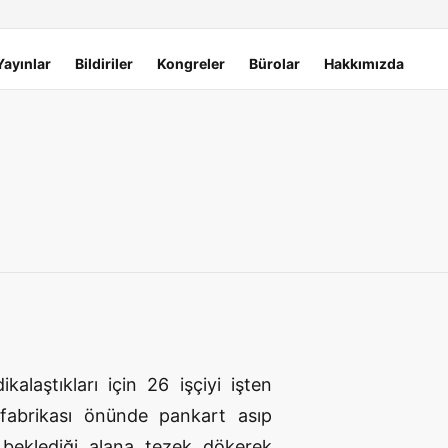
Yayınlar
Bildiriler
Kongreler
Bürolar
Hakkımızda
alaştıkları için 26 işçiyi işten
y fabrikası önünde pankart asıp
n beklediği alana tezek dökerek