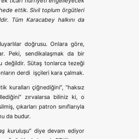
erek ticari hürriyeti engelleyecek
hede ettik. Sivil toplum örgütleri
ldir. Tüm Karacabey halkını da
duyarlılar doğrusu. Onlara göre,
rlar. Peki, sendikalaşmak da bir
u değildir. Sütaş tonlarca tezeği
ların derdi işçileri kara çalmak.
tik kuralları çiğnediğini”, “haksız
ediğini” zırvalarsa biliniz ki, o
ilmiş, çıkarları patron sınıflarıyla
mu da budur.
aş kuruluşu
” diye devam ediyor