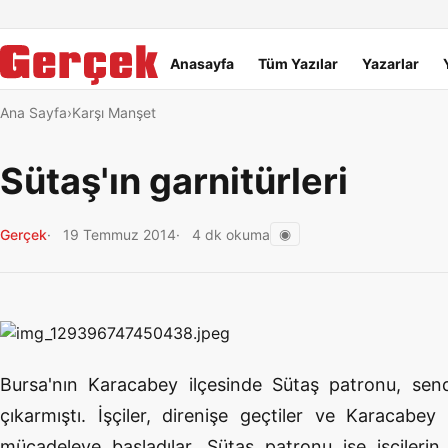
Dil Linkleri
İçeriğe geç
Navigasyonu atla
Ana menü
Anasayfa
Tüm Yazılar
Yazarlar
Ana Sayfa
Karşı Manşet
Sütaş'ın garnitürleri
◉
Gerçek
19 Temmuz 2014
4 dk okuma
Bursa'nın Karacabey ilçesinde Sütaş patronu, sendik
çıkarmıştı. İşçiler, direnişe geçtiler ve Karacabe
mücadeleye başladılar. Sütaş patronu ise işçileri