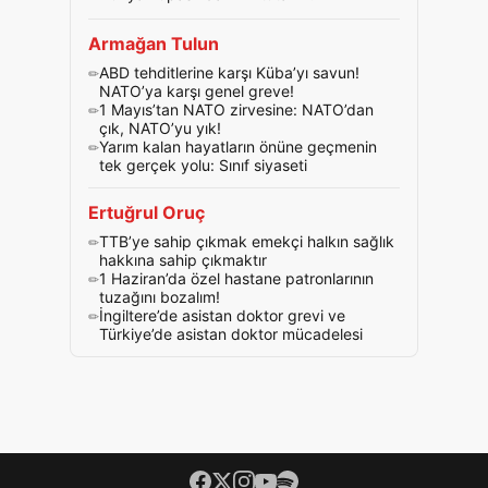
Armağan Tulun
ABD tehditlerine karşı Küba’yı savun!
NATO’ya karşı genel greve!
1 Mayıs’tan NATO zirvesine: NATO’dan
çık, NATO’yu yık!
Yarım kalan hayatların önüne geçmenin
tek gerçek yolu: Sınıf siyaseti
Ertuğrul Oruç
TTB’ye sahip çıkmak emekçi halkın sağlık
hakkına sahip çıkmaktır
1 Haziran’da özel hastane patronlarının
tuzağını bozalım!
İngiltere’de asistan doktor grevi ve
Türkiye’de asistan doktor mücadelesi