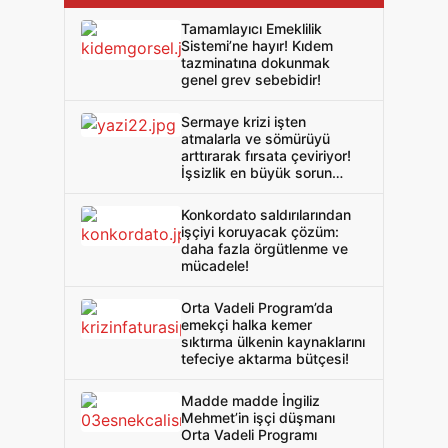
Tamamlayıcı Emeklilik
Sistemi’ne hayır! Kıdem
tazminatına dokunmak
genel grev sebebidir!
Sermaye krizi işten
atmalarla ve sömürüyü
arttırarak fırsata çeviriyor!
İşsizlik en büyük sorun
olmaya devam ediyor!
Konkordato saldırılarından
işçiyi koruyacak çözüm:
daha fazla örgütlenme ve
mücadele!
Orta Vadeli Program’da
emekçi halka kemer
sıktırma ülkenin kaynaklarını
tefeciye aktarma bütçesi!
Madde madde İngiliz
Mehmet’in işçi düşmanı
Orta Vadeli Programı