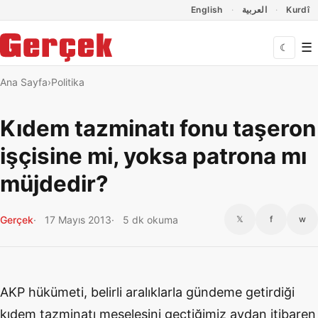
Dil Linkleri
İçeriğe geç
Navigasyonu atla
English
العربية
Kurdî
☰
☾
Ana Sayfa
Politika
Kıdem tazminatı fonu taşeron
işçisine mi, yoksa patrona mı
müjdedir?
Gerçek
17 Mayıs 2013
5 dk okuma
𝕏
f
w
AKP hükümeti, belirli aralıklarla gündeme getirdiği
kıdem tazminatı meselesini geçtiğimiz aydan itibaren