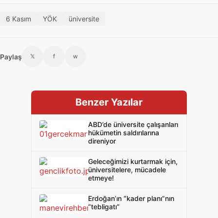
6 Kasım
YÖK
üniversite
Paylaş
𝕏
f
w
Benzer Yazılar
ABD’de üniversite çalışanları
hükümetin saldırılarına
direniyor
Geleceğimizi kurtarmak için,
üniversitelere, mücadele
etmeye!
Erdoğan’ın “kader planı”nın
“tebligatı”