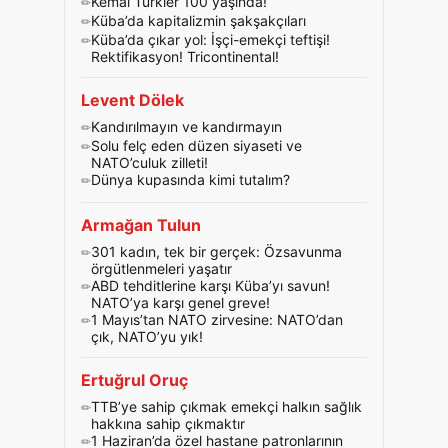
Kemal Türkler 100 yaşında!
Küba’da kapitalizmin şakşakçıları
Küba’da çıkar yol: İşçi-emekçi teftişi!
Rektifikasyon! Tricontinental!
Levent Dölek
Kandırılmayın ve kandırmayın
Solu felç eden düzen siyaseti ve
NATO’culuk zilleti!
Dünya kupasında kimi tutalım?
Armağan Tulun
301 kadın, tek bir gerçek: Özsavunma
örgütlenmeleri yaşatır
ABD tehditlerine karşı Küba’yı savun!
NATO’ya karşı genel greve!
1 Mayıs’tan NATO zirvesine: NATO’dan
çık, NATO’yu yık!
Ertuğrul Oruç
TTB’ye sahip çıkmak emekçi halkın sağlık
hakkına sahip çıkmaktır
1 Haziran’da özel hastane patronlarının