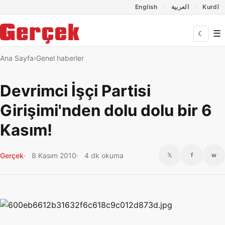
Dil Linkleri
İçeriğe geç
Navigasyonu atla
English
العربية
Kurdî
☰
☾
Ana Sayfa
Genel haberler
Devrimci İşçi Partisi
Girişimi'nden dolu dolu bir 6
Kasım!
Gerçek
8 Kasım 2010
4 dk okuma
𝕏
f
w